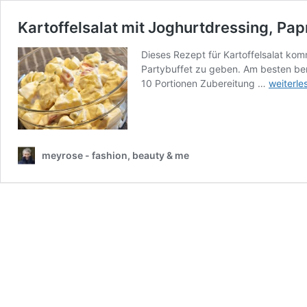
Kartoffelsalat mit Joghurtdressing, Pa
Dieses Rezept für Kartoffelsalat k
Partybuffet zu geben. Am besten ber
Kartoffel
10 Portionen Zubereitung …
weiterle
mit
Joghurtd
Paprika
&
Lauchzw
meyrose - fashion, beauty & me