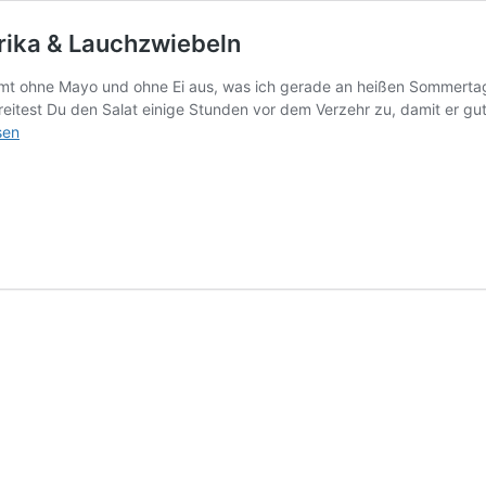
prika & Lauchzwiebeln
ommt ohne Mayo und ohne Ei aus, was ich gerade an heißen Sommerta
eitest Du den Salat einige Stunden vor dem Verzehr zu, damit er gu
salat
sen
ressing,
iebeln