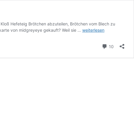
m Kloß Hefeteig Brötchen abzuteilen, Brötchen vom Blech zu
Küchenhelfer
gkarte von midgreyeye gekauft? Weil sie …
weiterlesen
–
Teigkarte
Kommenta
10