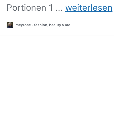
Hühnerfrikassee
Portionen 1 …
weiterlesen
meyrose - fashion, beauty & me