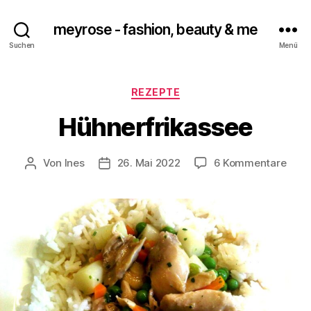
meyrose - fashion, beauty & me
Suchen
Menü
Kategorien
REZEPTE
Hühnerfrikassee
zu
Von
Ines
26. Mai 2022
6 Kommentare
Beitragsautor
Veröffentlichungsdatum
Hühn