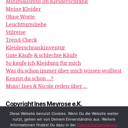
Minimalismus im Kleiderschrank
Meine Kleider
Ohne Worte
Leuchtturmliebe
Stilreise
Trend-Check
Kleiderschrankinventur
Gute Käufe & schlechte Käufe
So kaufe ich Kleidung für mich
Was du schon immer über mich wissen wolltest
Kennst du schon ...?
Moin! Ines & Nicole reden über …
Copyright Ines Meyrose e.K.
image&impression
Diese Website benutzt Cookies. Wenn Du die Website weiter
nutzt, gehen wir von Deinem Einverständnis aus. Weitere
Informationen findest Du dazu in der
Datenschutzerklärung
.