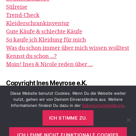
Stilreise
Trend-Check
Kleiderschrankinventur
Gute Käufe & schlechte Käufe
So kaufe ich Kleidung für mich
Was du schon immer über mich wissen wolltest
Kennst du schon ...?
Moin! Ines & Nicole reden über …
Copyright Ines Meyrose e.K.
image&impression
Diese Website benutzt Cookies. Wenn Du die Website weiter
nutzt, gehen wir von Deinem Einverständnis aus. Weitere
Informationen findest Du dazu in der
Datenschutzerklärung
.
ICH STIMME ZU.
© 2026
meyrose – fashion, beauty &
Nach oben
↑
me
ICH LEHNE NICHT FUNKTIONALE COOKIES