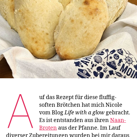
Naa
A
uf das Rezept für diese fluffig-
soften Brötchen hat mich Nicole
vom Blog
Life with a glow
gebracht.
Es ist entstanden aus ihren
Naan-
Broten
aus der Pfanne. Im Lauf
diverser Zubereitungen wurden bei mir daraus