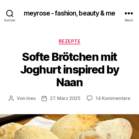
meyrose - fashion, beauty & me
Suchen
Menü
Kategorien
REZEPTE
Softe Brötchen mit
Joghurt inspired by
Naan
zu
Von
Ines
27. März 2025
14 Kommentare
Beitragsautor
Veröffentlichungsdatum
Sof
Brö
mit
Jog
insp
by