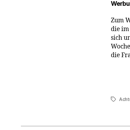
Werbu
Zum Wo
die im
sich u
Wochen
die Fr
Acht
Schlagwö