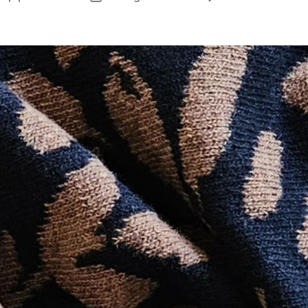
F
F
7.
A
2