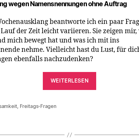
ng wegen Namensnennungen ohne Auftrag
chenausklang beantworte ich ein paar Frag
 Lauf der Zeit leicht variieren. Sie zeigen mir,
nd mich bewegt hat und was ich mit ins
ende nehme. Vielleicht hast du Lust, für dic
agen ebenfalls nachzudenken?
„Freitags-
WEITERLESEN
Fragen
7.
August
samkeit
,
Freitags-Fragen
rter
2026“