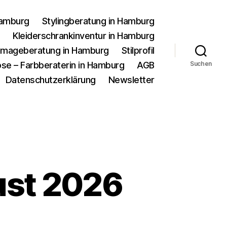
Hamburg
Stylingberatung in Hamburg
g
Kleiderschrankinventur in Hamburg
d Imageberatung in Hamburg
Stilprofil
se – Farbberaterin in Hamburg
AGB
Suchen
Datenschutzerklärung
Newsletter
ust 2026
u