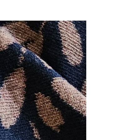
reitags-
ragen
ugust
026