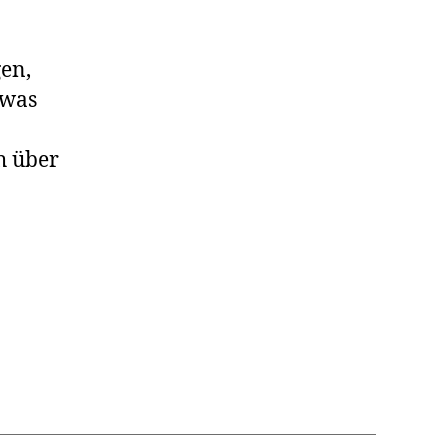
en,
 was
h über