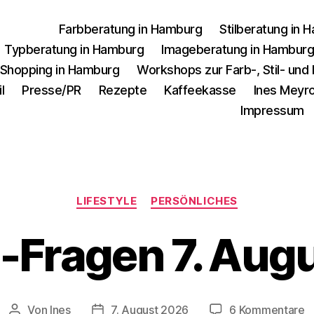
Farbberatung in Hamburg
Stilberatung in 
Typberatung in Hamburg
Imageberatung in Hambur
 Shopping in Hamburg
Workshops zur Farb-, Stil- un
l
Presse/PR
Rezepte
Kaffeekasse
Ines Meyro
Impressum
Kategorien
LIFESTYLE
PERSÖNLICHES
s-Fragen 7. Aug
z
Von
Ines
7. August 2026
6 Kommentare
Beitragsautor
Veröffentlichungsdatum