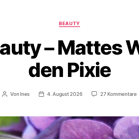
Kategorien
BEAUTY
auty – Mattes 
den Pixie
Von
Ines
4. August 2026
27 Kommentare
Beitragsautor
Veröffentlichungsdatum
–
f