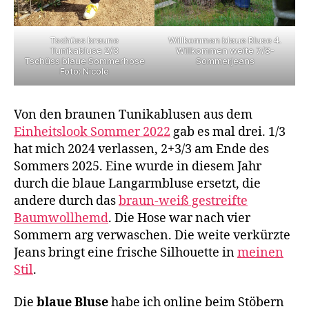
Tschüss braune
Willkommen blaue Bluse 4.
Tunikabluse 2/3
Willkommen weite 7/8-
Tschüss blaue Sommerhose
Sommerjeans
Foto: Nicole
Von den braunen Tunikablusen aus dem
Einheitslook Sommer 2022
gab es mal drei. 1/3
hat mich 2024 verlassen, 2+3/3 am Ende des
Sommers 2025. Eine wurde in diesem Jahr
durch die blaue Langarmbluse ersetzt, die
andere durch das
braun-weiß gestreifte
Baumwollhemd
. Die Hose war nach vier
Sommern arg verwaschen. Die weite verkürzte
Jeans bringt eine frische Silhouette in
meinen
Stil
.
Die
blaue Bluse
habe ich online beim Stöbern