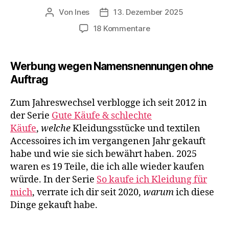
Von
Ines
13. Dezember 2025
Beitragsautor
Veröffentlichungsdatum
zu
18 Kommentare
So
kaufe
ich
Werbung wegen Namensnennungen ohne
Kleidung
Auftrag
für
mich
Zum Jahreswechsel verblogge ich seit 2012 in
2025
der Serie
Gute Käufe & schlechte
–
Käufe
,
welche
Kleidungsstücke und textilen
Minimalismus,
Accessoires ich im vergangenen Jahr gekauft
Outfits
&
habe und wie sie sich bewährt haben. 2025
Lieblingsstücke
waren es 19 Teile, die ich alle wieder kaufen
würde. In der Serie
So kaufe ich Kleidung für
mich
, verrate ich dir seit 2020,
warum
ich diese
Dinge gekauft habe.