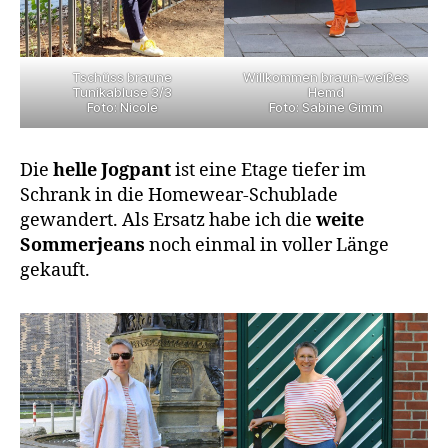
Tschüss braune
Willkommen braun-weißes
Tunikabluse 3/3
Hemd
Foto: Nicole
Foto: Sabine Gimm
Die
helle Jogpant
ist eine Etage tiefer im
Schrank in die Homewear-Schublade
gewandert. Als Ersatz habe ich die
weite
Sommerjeans
noch einmal in voller Länge
gekauft.