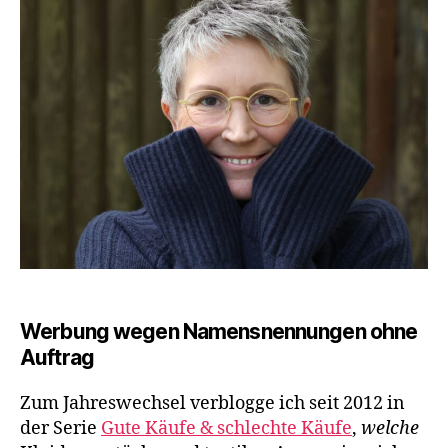
für
mich
#4
Werbung wegen Namensnennungen ohne
Auftrag
Zum Jahreswechsel verblogge ich seit 2012 in
der Serie
Gute Käufe & schlechte Käufe
,
welche