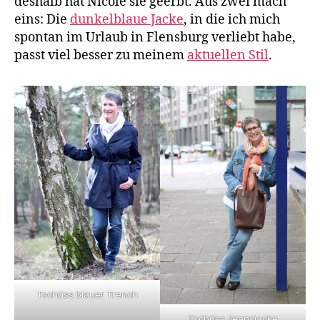
deshalb hat Nicole sie geerbt. Aus zwei mach
eins: Die
dunkelblaue Jacke
, in die ich mich
spontan im Urlaub in Flensburg verliebt habe,
passt viel besser zu meinem
aktuellen Stil
.
Tschüss blauer Trench
Tschüss Jeansjacke