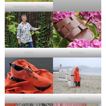
Sommerhose &
Bluse
Bluse
Sandalen
Sneaker
Regenjacke