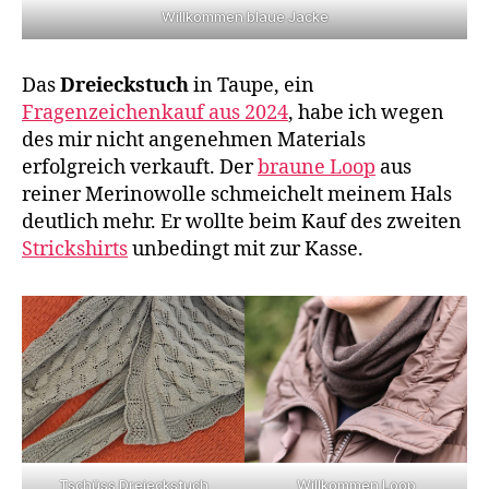
Willkommen blaue Jacke
Das
Dreieckstuch
in Taupe, ein
Fragenzeichenkauf aus 2024
, habe ich wegen
des mir nicht angenehmen Materials
erfolgreich verkauft. Der
braune Loop
aus
reiner Merinowolle schmeichelt meinem Hals
deutlich mehr. Er wollte beim Kauf des zweiten
Strickshirts
unbedingt mit zur Kasse.
Tschüss Dreieckstuch
Willkommen Loop