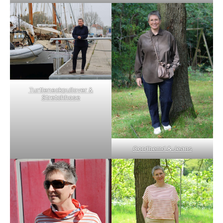
Turtleneckpullover &
Stretchhose
Cordhemd & Jeans