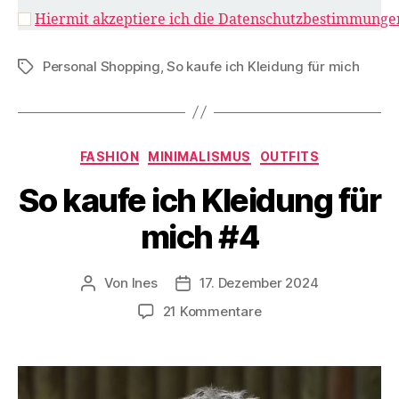
Hiermit akzeptiere ich die Datenschutzbestimmunge
Personal Shopping
,
So kaufe ich Kleidung für mich
Schlagwörter
Kategorien
FASHION
MINIMALISMUS
OUTFITS
So kaufe ich Kleidung für
mich #4
Von
Ines
17. Dezember 2024
Beitragsautor
Veröffentlichungsdatum
zu
21 Kommentare
So
kaufe
ich
Kleidung