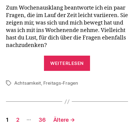
Zum Wochenausklang beantworte ich ein paar
Fragen, die im Lauf der Zeit leicht variieren. Sie
zeigen mir, was sich und mich bewegt hat und
was ich mit ins Wochenende nehme. Vielleicht
hast du Lust, für dich über die Fragen ebenfalls
nachzudenken?
„Freitags-
WEITERLESEN
Fragen
17.
Achtsamkeit
,
Freitags-Fragen
Juli
Schlagwörter
2026“
Seitennummerierung
…
1
2
36
Ältere
→
der