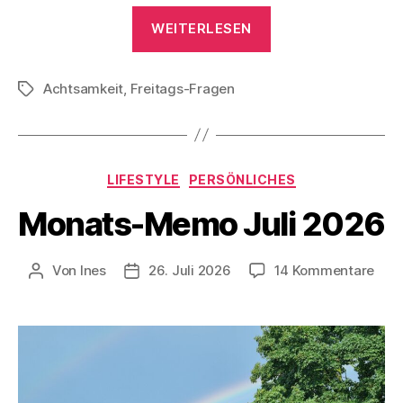
„Freitags-
WEITERLESEN
Fragen
31.
Achtsamkeit
,
Freitags-Fragen
Juli
Schlagwörter
2026“
Kategorien
LIFESTYLE
PERSÖNLICHES
Monats-Memo Juli 2026
zu
Von
Ines
26. Juli 2026
14 Kommentare
Beitragsautor
Veröffentlichungsdatum
Mon
Me
Juli
202