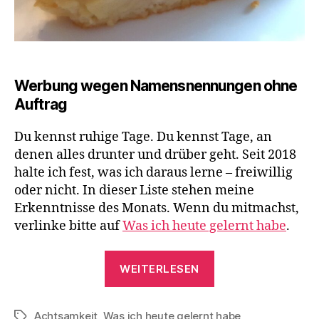
Werbung wegen Namensnennungen ohne
Auftrag
Du kennst ruhige Tage. Du kennst Tage, an
denen alles drunter und drüber geht. Seit 2018
halte ich fest, was ich daraus lerne – freiwillig
oder nicht. In dieser Liste stehen meine
Erkenntnisse des Monats. Wenn du mitmachst,
verlinke bitte auf
Was ich heute gelernt habe
.
„Was
WEITERLESEN
ich
im
Achtsamkeit
,
Was ich heute gelernt habe
Juli
Schlagwörter