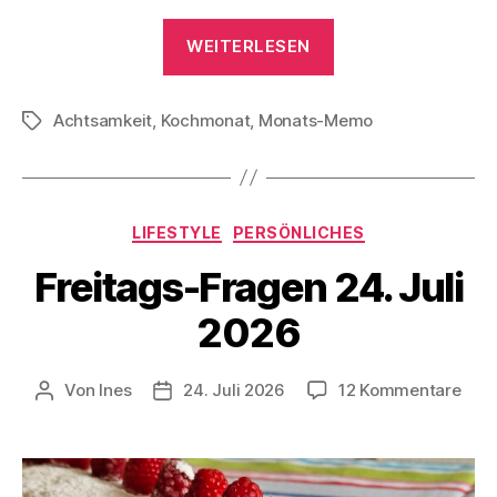
„Monats-
WEITERLESEN
Memo
Juli
Achtsamkeit
,
Kochmonat
,
Monats-Memo
2026“
Schlagwörter
Kategorien
LIFESTYLE
PERSÖNLICHES
Freitags-Fragen 24. Juli
2026
zu
Von
Ines
24. Juli 2026
12 Kommentare
Beitragsautor
Veröffentlichungsdatum
Frei
Fra
24.
Juli