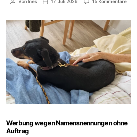
zu
Von
Ines
17. Juli 2026
15 Kommentare
Beitragsautor
Veröffentlichungsdatum
Frei
Frag
17.
Juli
202
Werbung wegen Namensnennungen ohne
Auftrag