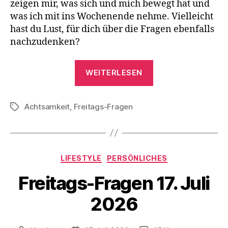
zeigen mir, was sich und mich bewegt hat und
was ich mit ins Wochenende nehme. Vielleicht
hast du Lust, für dich über die Fragen ebenfalls
nachzudenken?
„Freitags-
WEITERLESEN
Fragen
24.
Achtsamkeit
,
Freitags-Fragen
Juli
Schlagwörter
2026“
Kategorien
LIFESTYLE
PERSÖNLICHES
Freitags-Fragen 17. Juli
2026