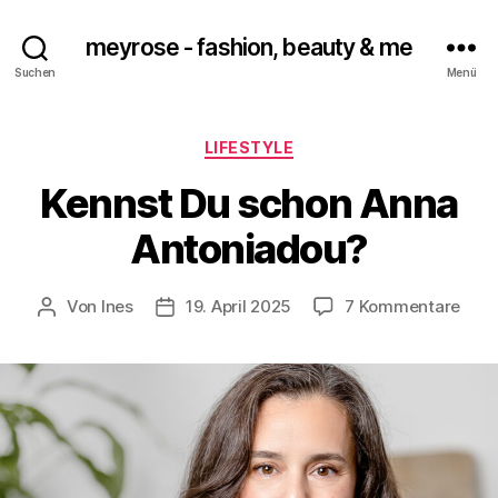
meyrose - fashion, beauty & me
Suchen
Menü
Kategorien
LIFESTYLE
Kennst Du schon Anna
Antoniadou?
zu
Von
Ines
19. April 2025
7 Kommentare
Beitragsautor
Veröffentlichungsdatum
Kenn
Du
scho
Ann
Anto