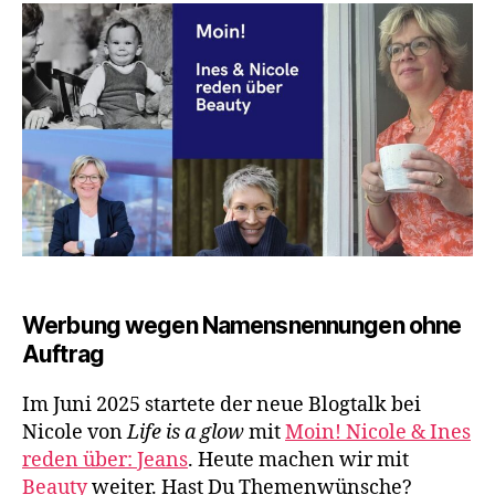
&
Nico
red
über
Bea
Werbung wegen Namensnennungen ohne
Auftrag
Im Juni 2025 startete der neue Blogtalk bei
Nicole von
Life is a glow
mit
Moin! Nicole & Ines
reden über: Jeans
. Heute machen wir mit
Beauty
weiter. Hast Du Themenwünsche?