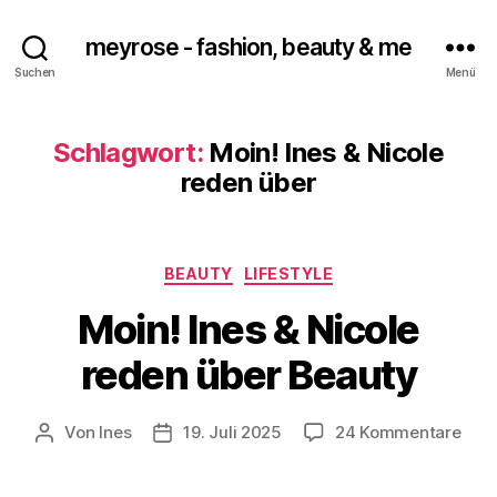
meyrose - fashion, beauty & me
Suchen
Menü
Schlagwort:
Moin! Ines & Nicole
reden über
Kategorien
BEAUTY
LIFESTYLE
Moin! Ines & Nicole
reden über Beauty
zu
Von
Ines
19. Juli 2025
24 Kommentare
Beitragsautor
Veröffentlichungsdatum
Moin
Ines