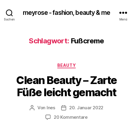
meyrose - fashion, beauty & me
Suchen
Menü
Schlagwort:
Fußcreme
Kategorien
BEAUTY
Clean Beauty – Zarte
Füße leicht gemacht
Von
Ines
20. Januar 2022
Beitragsautor
Veröffentlichungsdatum
zu
20 Kommentare
Clean
Beauty