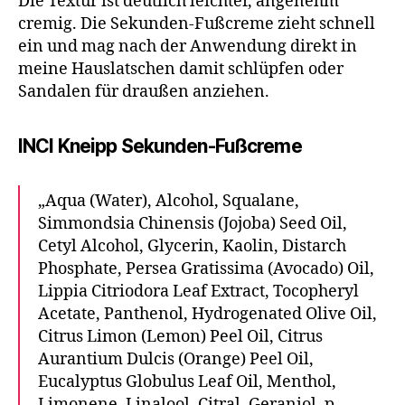
Die Textur ist deutlich leichter, angenehm
cremig. Die Sekunden-Fußcreme zieht schnell
ein und mag nach der Anwendung direkt in
meine Hauslatschen damit schlüpfen oder
Sandalen für draußen anziehen.
INCI Kneipp Sekunden-Fußcreme
„Aqua (Water), Alcohol, Squalane,
Simmondsia Chinensis (Jojoba) Seed Oil,
Cetyl Alcohol, Glycerin, Kaolin, Distarch
Phosphate, Persea Gratissima (Avocado) Oil,
Lippia Citriodora Leaf Extract, Tocopheryl
Acetate, Panthenol, Hydrogenated Olive Oil,
Citrus Limon (Lemon) Peel Oil, Citrus
Aurantium Dulcis (Orange) Peel Oil,
Eucalyptus Globulus Leaf Oil, Menthol,
Limonene, Linalool, Citral, Geraniol, p-