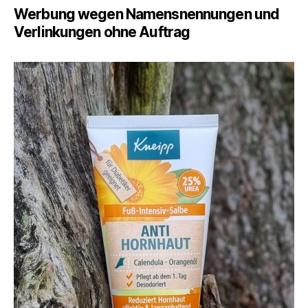
–
Werbung wegen Namensnennungen und
Zarte
Verlinkungen ohne Auftrag
Füße
leicht
gemacht