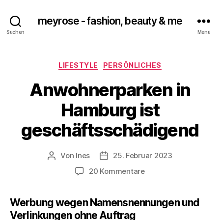
meyrose - fashion, beauty & me
Suchen
Menü
Kategorien
LIFESTYLE
PERSÖNLICHES
Anwohnerparken in
Hamburg ist
geschäftsschädigend
Von
Ines
25. Februar 2023
Beitragsautor
Veröffentlichungsdatum
zu
20 Kommentare
Anwohnerparken
in
Werbung wegen Namensnennungen und
Hamburg
Verlinkungen ohne Auftrag
ist