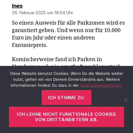
sagt:
Ines
26. Februar 2023 um 16:04 Uhr
So einen Ausweis für alle Parkzonen wird es
garantiert geben. Und wenn nur für 10.000
Euro im Jahr oder einen anderen
Fantasiepreis.
Komischerweise fand ich Parken in
Hamburg noch nie ernsthaft problematisch.
Was aber daran liegt, dass ich meistens
Diese Website benutzt Cookies. Wenn Du die Website weiter
nutzt, gehen wir von Deinem Einverständnis aus. Weitere
wirklich kleine Autos gefahren bin. Vier
Informationen findest Du dazu in der
Datenschutzerklärung
.
Jahre, in denen ich kaum gefahren bin, hatte
ich mal ein längeres, das ging mir direkt mit
ICH STIMME ZU.
Beginn der Selbstständigkeit auf den Zeiger,
dass ich eben nicht überall einen Platz fand.
ICH LEHNE NICHT FUNKTIONALE COOKIES
Deshalb fahre ich bewusst einen Citigo und
VON DRITTANBIETERN AB.
keinen Fabia (preislich wäre der auch