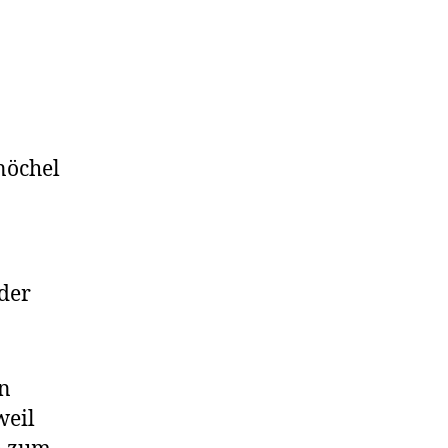
nöchel
 der
en
weil