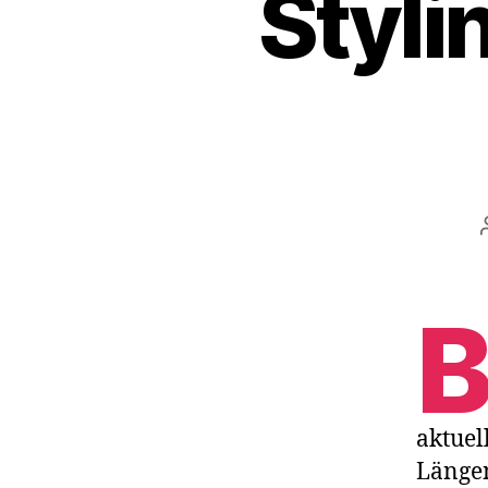
Styli
aktuel
Längen