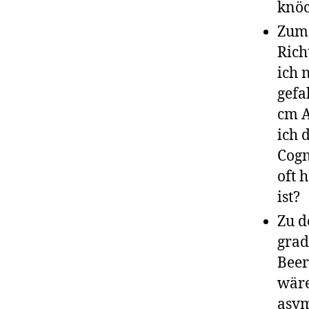
knöc
Zum 
Rich
ich 
gefa
cm A
ich 
Cogn
oft 
ist?
Zu d
grad
Beer
wäre
asym