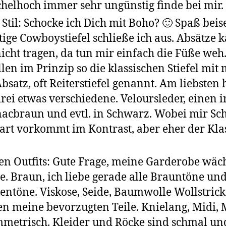
helhoch immer sehr ungünstig finde bei mir.
Stil: Schocke ich Dich mit Boho? 🙂 Spaß beise
tige Cowboystiefel schließe ich aus. Absätze 
nicht tragen, da tun mir einfach die Füße weh
llen im Prinzip so die klassischen Stiefel mit 
bsatz, oft Reiterstiefel genannt. Am liebsten 
drei etwas verschiedene. Veloursleder, einen i
acbraun und evtl. in Schwarz. Wobei mir S
hart vorkommt im Kontrast, aber eher der Kla
en Outfits: Gute Frage, meine Garderobe wäc
e. Braun, ich liebe gerade alle Brauntöne un
entöne. Viskose, Seide, Baumwolle Wollstrick
n meine bevorzugten Teile. Knielang, Midi, 
metrisch. Kleider und Röcke sind schmal und