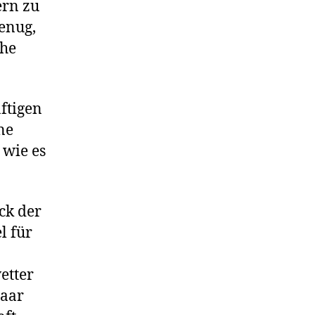
ern zu
enug,
che
äftigen
ne
 wie es
ck der
l für
etter
Paar