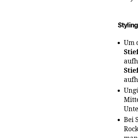
Styling
Um d
Stie
aufh
Stie
aufh
Ungü
Mitt
Unte
Bei S
Rock