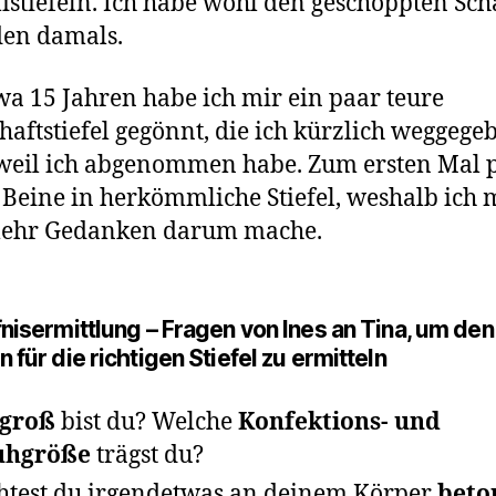
tiefeln. Ich habe wohl den geschoppten Sch
den damals.
wa 15 Jahren habe ich mir ein paar teure
haftstiefel gegönnt, die ich kürzlich weggege
weil ich abgenommen habe. Zum ersten Mal 
Beine in herkömmliche Stiefel, weshalb ich 
 mehr Gedanken darum mache.
nisermittlung – Fragen von Ines an Tina, um den
für die richtigen Stiefel zu ermitteln
groß
bist du? Welche
Konfektions- und
uhgröße
trägst du?
test du irgendetwas an deinem Körper
beto