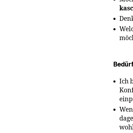
kas
Denk
Wel
möch
Bedürf
Ich 
Konf
einp
Wenn
dage
wohl