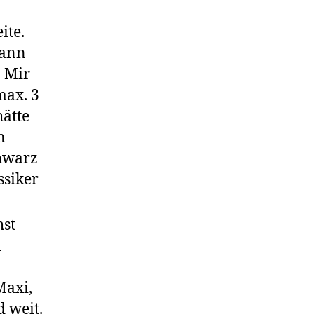
ite.
kann
. Mir
max. 3
hätte
n
chwarz
ssiker
hst
d
Maxi,
 weit.