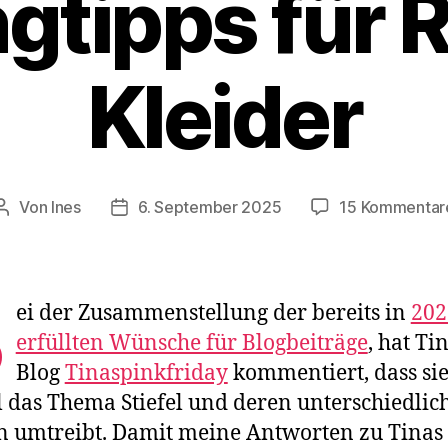
ngtipps für 
Kleider
Von
Ines
6. September 2025
15 Kommentar
Beitragsautor
Veröffentlichungsdatum
B
ei der Zusammenstellung der bereits in
202
erfüllten Wünsche für Blogbeiträge
, hat T
Blog
Tinaspinkfriday
kommentiert, dass si
l das Thema Stiefel und deren unterschiedlic
 umtreibt. Damit meine Antworten zu Tinas