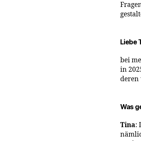
Fragen
gestalt
Liebe T
bei me
in 202
deren 
Was ge
Tina
:
nämlic