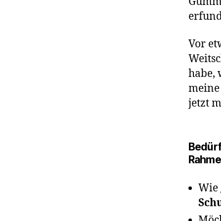
Gummis
erfun
Vor et
Weitsc
habe, 
meine 
jetzt
Bedürf
Rahmen 
Wie
Sch
Möch