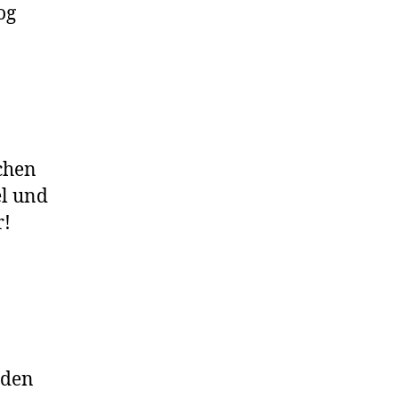
og
chen
el und
r!
 den