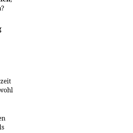
n
?
g
zeit
 wohl
en
ls