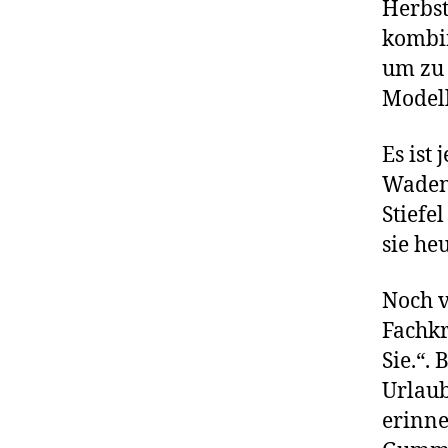
Herbst
kombin
um zu 
Modell
Es ist
Waden 
Stiefe
sie heu
Noch v
Fachkr
Sie.“.
Urlaub
erinne