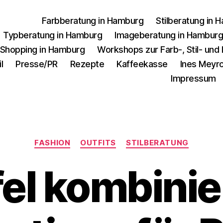
Farbberatung in Hamburg
Stilberatung in 
Typberatung in Hamburg
Imageberatung in Hambur
 Shopping in Hamburg
Workshops zur Farb-, Stil- un
l
Presse/PR
Rezepte
Kaffeekasse
Ines Meyro
Impressum
Kategorien
FASHION
OUTFITS
STILBERATUNG
fel kombinie