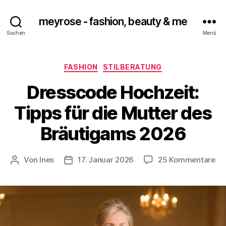
meyrose - fashion, beauty & me
Suchen
Menü
Kategorien
FASHION
STILBERATUNG
Dresscode Hochzeit:
Tipps für die Mutter des
Bräutigams 2026
zu
Von
Ines
17. Januar 2026
25 Kommentare
Beitragsautor
Veröffentlichungsdatum
Dr
Ho
Ti
für
di
Mu