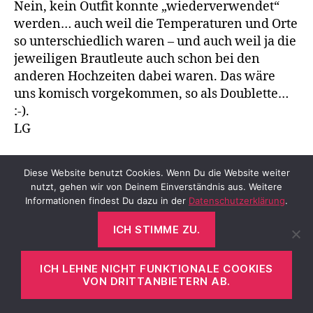
Nein, kein Outfit konnte „wiederverwendet“
werden… auch weil die Temperaturen und Orte
so unterschiedlich waren – und auch weil ja die
jeweiligen Brautleute auch schon bei den
anderen Hochzeiten dabei waren. Das wäre
uns komisch vorgekommen, so als Doublette…
:-).
LG
sagt:
Caro
Diese Website benutzt Cookies. Wenn Du die Website weiter
17. Januar 2026 um 14:09 Uhr
nutzt, gehen wir von Deinem Einverständnis aus. Weitere
Informationen findest Du dazu in der
Datenschutzerklärung
.
Sehr schönes Thema und tolle Tipps von dir
dazu. Ich gehöre zum Team Jumpsuit und trage
ICH STIMME ZU.
diese bei jedem sich bietenden Anlass, sogar
zum Shopping. So schlimm finde ich das
ICH LEHNE NICHT FUNKTIONALE COOKIES
Verrenken beim An- und Ausziehen nicht. Ich
VON DRITTANBIETERN AB.
kann mich noch gut erinnern, wie du mir