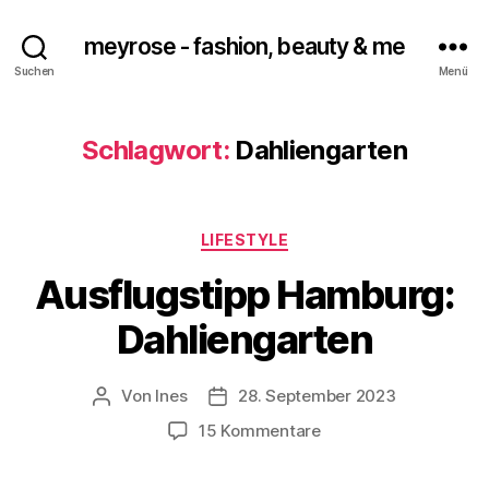
meyrose - fashion, beauty & me
Suchen
Menü
Schlagwort:
Dahliengarten
Kategorien
LIFESTYLE
Ausflugstipp Hamburg:
Dahliengarten
Von
Ines
28. September 2023
Beitragsautor
Veröffentlichungsdatum
zu
15 Kommentare
Ausflugstipp
Hamburg: