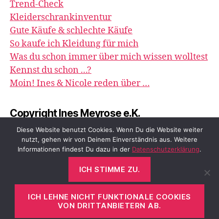
Trend-Check
Kleiderschrankinventur
Gute Käufe & schlechte Käufe
So kaufe ich Kleidung für mich
Was du schon immer über mich wissen wolltest
Kennst du schon ...?
Moin! Ines & Nicole reden über …
Copyright Ines Meyrose e.K.
image&impression
Diese Website benutzt Cookies. Wenn Du die Website weiter
nutzt, gehen wir von Deinem Einverständnis aus. Weitere
Informationen findest Du dazu in der
Datenschutzerklärung
.
ICH STIMME ZU.
© 2026
meyrose – fashion, beauty &
Nach oben
↑
me
ICH LEHNE NICHT FUNKTIONALE COOKIES
VON DRITTANBIETERN AB.
Datenschutzerklärung