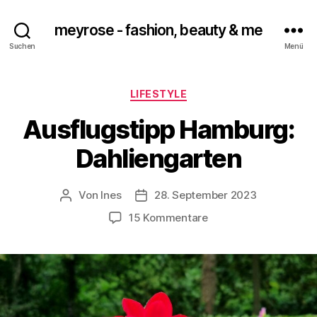
meyrose - fashion, beauty & me
Suchen
Menü
Kategorien
LIFESTYLE
Ausflugstipp Hamburg:
Dahliengarten
Von
Ines
28. September 2023
Beitragsautor
Veröffentlichungsdatum
zu
15 Kommentare
Ausflugstipp
Hamburg:
Dahliengarten