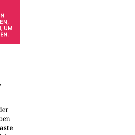
IN
EN,
, UM
EN.
,
der
rben
aste