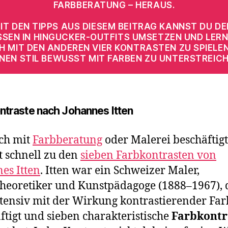
FARBBERATUNG – HERAUS.
IT DEN TIPPS AUS DIESEM BEITRAG KANNST DU DE
SSEN IN HINGUCKER-OUTFITS UMSETZEN UND LERN
H MIT DEN ANDEREN VIER KONTRASTEN ZU SPIELEN
INEN STIL BEWUSST MIT FARBEN ZU UNTERSTREICH
ntraste nach Johannes Itten
ch mit
Farbberatung
oder Malerei beschäftigt
 schnell zu den
sieben Farbkontrasten von
es Itten
. Itten war ein Schweizer Maler,
heoretiker und Kunstpädagoge (1888–1967), 
ntensiv mit der Wirkung kontrastierender Fa
ftigt und sieben charakteristische
Farbkontr