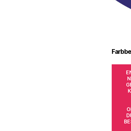
Farbbe
E
N
G
K
O
D
BE