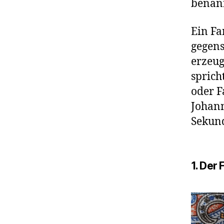
benann
Ein Fa
gegens
erzeug
sprich
oder F
Johann
Sekund
1. Der