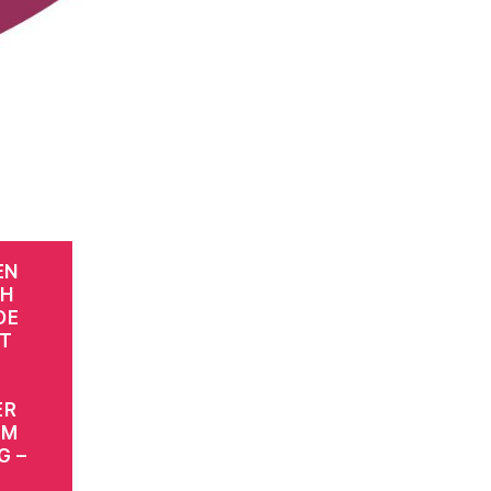
EN
CH
DE
LT
ER
AM
G –