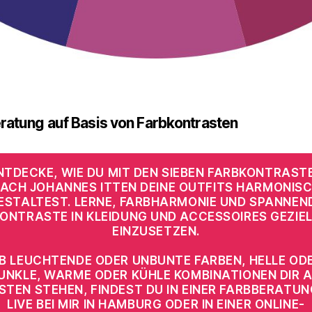
ratung auf Basis von Farbkontrasten
NTDECKE, WIE DU MIT DEN SIEBEN FARBKONTRAST
ACH JOHANNES ITTEN DEINE OUTFITS HARMONIS
ESTALTEST. LERNE, FARBHARMONIE UND SPANNEN
ONTRASTE IN KLEIDUNG UND ACCESSOIRES GEZIE
EINZUSETZEN.
B LEUCHTENDE ODER UNBUNTE FARBEN, HELLE OD
UNKLE, WARME ODER KÜHLE KOMBINATIONEN DIR 
STEN STEHEN, FINDEST DU IN EINER FARBBERATUN
LIVE BEI MIR IN HAMBURG ODER IN EINER ONLINE-