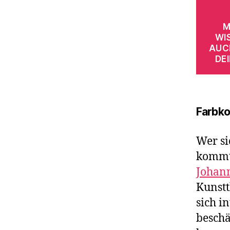
M
WI
AUC
DE
Farbko
Wer si
kommt
Johann
Kunstt
sich i
beschä