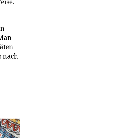
eise.
en
 Man
täten
s nach