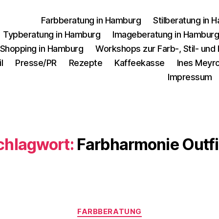
Farbberatung in Hamburg
Stilberatung in 
Typberatung in Hamburg
Imageberatung in Hambur
 Shopping in Hamburg
Workshops zur Farb-, Stil- un
l
Presse/PR
Rezepte
Kaffeekasse
Ines Meyro
Impressum
chlagwort:
Farbharmonie Outfi
Kategorien
FARBBERATUNG