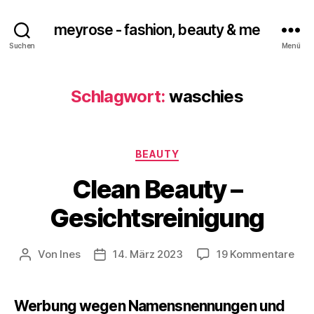
meyrose - fashion, beauty & me
Suchen
Menü
Schlagwort:
waschies
Kategorien
BEAUTY
Clean Beauty –
Gesichtsreinigung
zu
Von
Ines
14. März 2023
19 Kommentare
Beitragsautor
Veröffentlichungsdatum
Cle
Bea
–
Werbung wegen Namensnennungen und