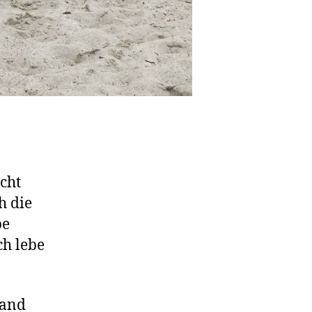
cht
h die
be
ch lebe
Hand