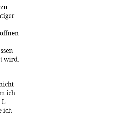
 zu
tiger
 öffnen
assen
t wird.
nicht
em ich
 L
e ich