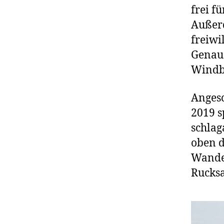
frei f
Außerd
freiwi
Genau 
Windbr
Angesc
2019 s
schlag
oben d
Wande
Rucksa