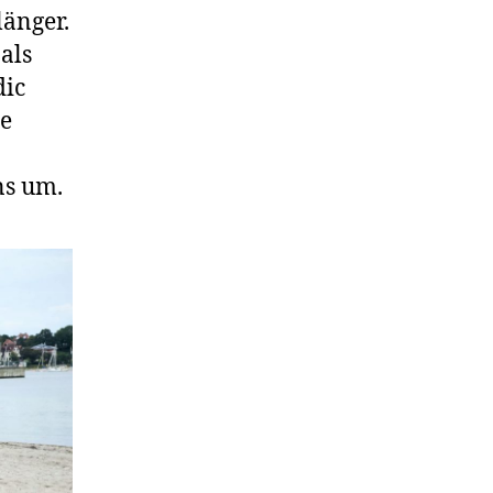
länger.
als
dic
e
ns um.