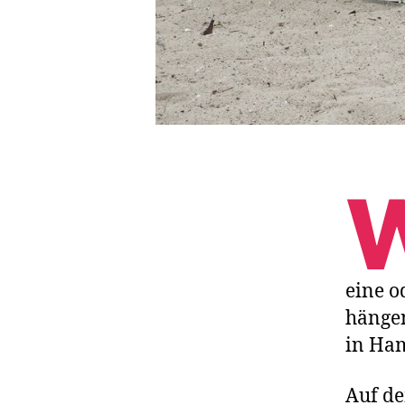
eine o
hängen
in Ham
Auf d