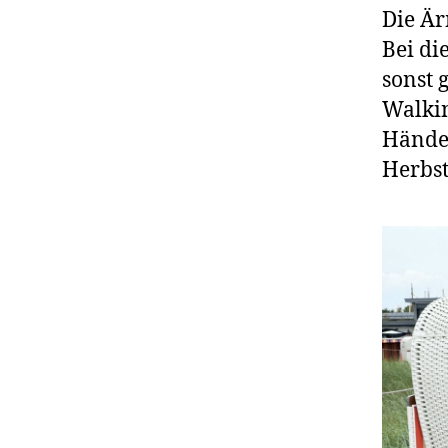
Die Är
Bei di
sonst 
Walki
Hände 
Herbst