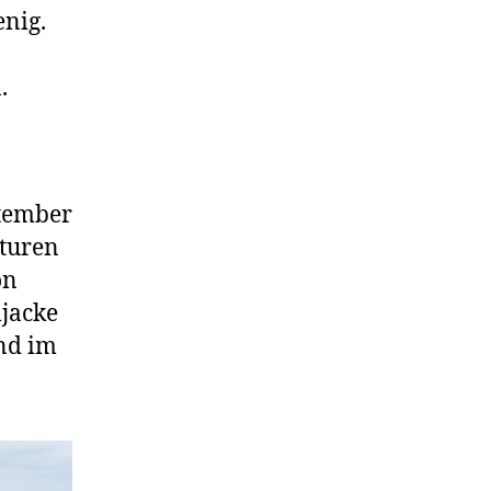
enig.
.
ptember
aturen
on
ljacke
nd im