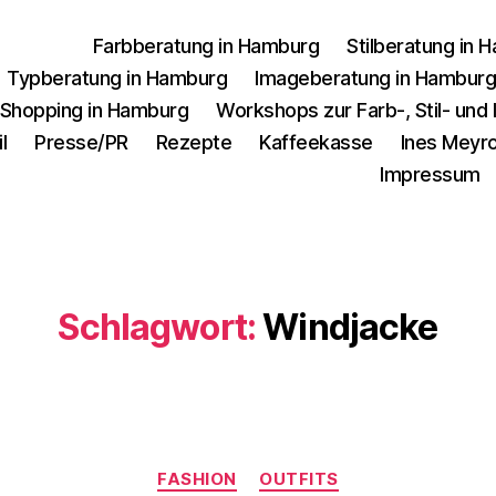
Farbberatung in Hamburg
Stilberatung in 
Typberatung in Hamburg
Imageberatung in Hambur
 Shopping in Hamburg
Workshops zur Farb-, Stil- un
l
Presse/PR
Rezepte
Kaffeekasse
Ines Meyro
Impressum
Schlagwort:
Windjacke
Kategorien
FASHION
OUTFITS