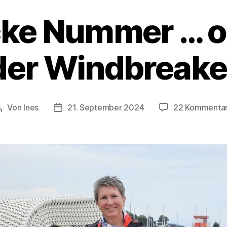
ke Nummer … o
der Windbreake
Von
Ines
21. September 2024
22 Kommenta
Beitragsautor
Veröffentlichungsdatum