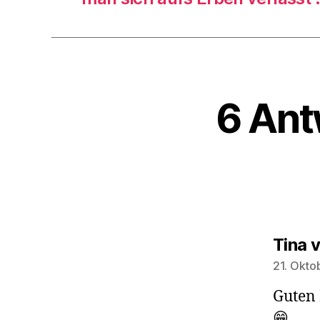
6 Ant
Tina 
21. Okto
Guten
😁