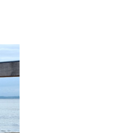
zu
Ohne
Worte
#21