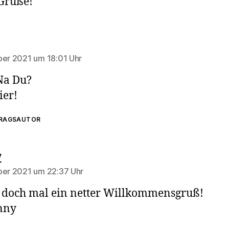
Grüße!
agt:
ber 2021 um 18:01 Uhr
Na Du?
ier!
TRAGSAUTOR
sagt:
y
ber 2021 um 22:37 Uhr
t doch mal ein netter Willkommensgruß!
nny