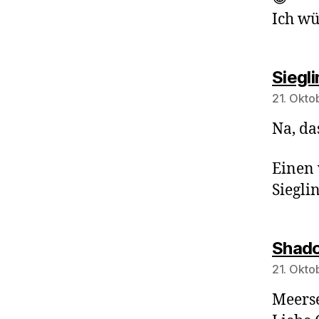
Ich wü
Siegl
21. Okto
Na, da
Einen 
Siegli
Shado
21. Okto
Meers