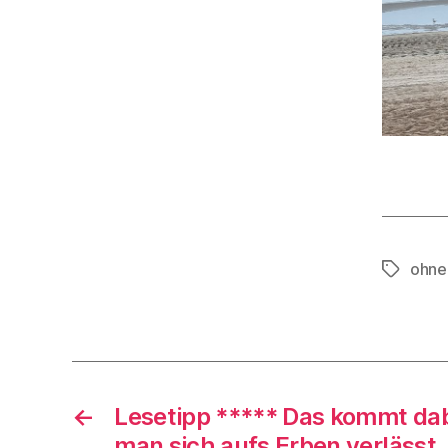
ohne
Schlagwö
←
Lesetipp ***** Das kommt da
man sich aufs Erben verlässt