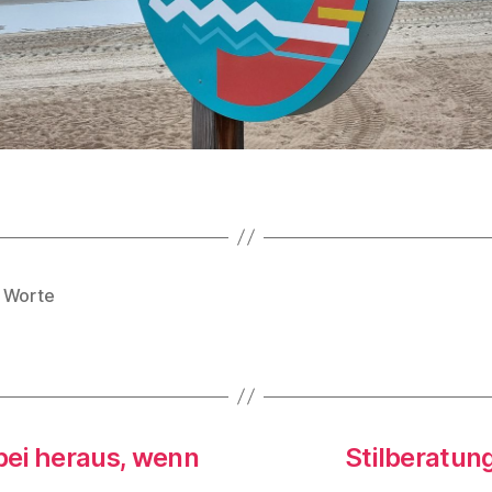
 Worte
rter
bei heraus, wenn
Stilberatun
 …