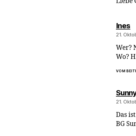
Liebe 
s
Ines
21. Okto
Wer? 
Wo? H
VOM BEI
Sunn
21. Okto
Das is
BG Su