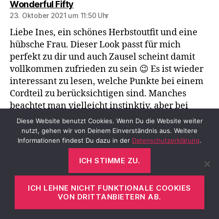
sagt:
Wonderful Fifty
23. Oktober 2021 um 11:50 Uhr
Liebe Ines, ein schönes Herbstoutfit und eine
hübsche Frau. Dieser Look passt für mich
perfekt zu dir und auch Zausel scheint damit
vollkommen zufrieden zu sein 😉 Es ist wieder
interessant zu lesen, welche Punkte bei einem
Cordteil zu berücksichtigen sind. Manches
beachtet man vielleicht instinktiv, aber bei
manchen ist eben doch ein kleiner Hinweis
Diese Website benutzt Cookies. Wenn Du die Website weiter
sinnvoll. In der Kindheit habe ich diese
nutzt, gehen wir von Deinem Einverständnis aus. Weitere
Informationen findest Du dazu in der
Datenschutzerklärung
.
Cordkleidungstücke – wie wohl viele – in den
verschiedenen Varianten getragen, doch in den
ICH STIMME ZU.
letzten Jahrzehnten sind sie schließlich
vollkommen aus meinem Kleiderschrank
ICH LEHNE NICHT FUNKTIONALE COOKIES
verschwunden und zurzeit gibt es nur eine
VON DRITTANBIETERN AB.
schwarze Hose, die sich weicher anfühlt, aber
die ist wohl eher bei den Samthosen