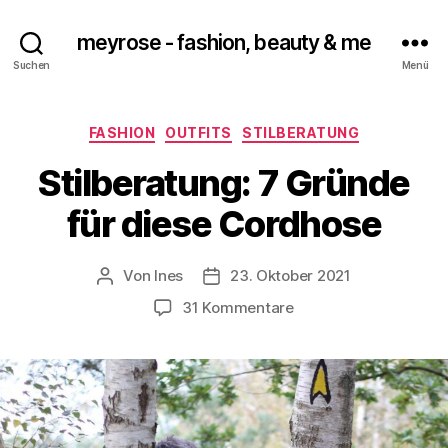
meyrose - fashion, beauty & me
Suchen
Menü
Kategorien
FASHION
OUTFITS
STILBERATUNG
Stilberatung: 7 Gründe
für diese Cordhose
Von
Ines
23. Oktober 2021
Beitragsautor
Veröffentlichungsdatum
zu
31 Kommentare
Stilberatung:
7
Gründe
für
diese
Cordhose