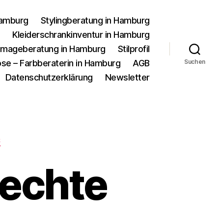
Hamburg
Stylingberatung in Hamburg
g
Kleiderschrankinventur in Hamburg
d Imageberatung in Hamburg
Stilprofil
se – Farbberaterin in Hamburg
AGB
Suchen
Datenschutzerklärung
Newsletter
S
lechte