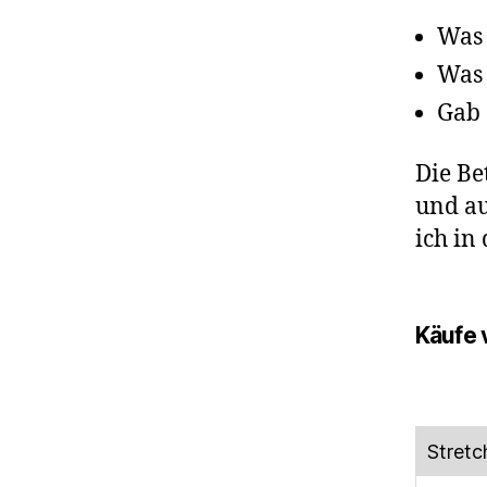
Was
Was
Gab
Die Be
und au
ich in
Käufe 
Stretc