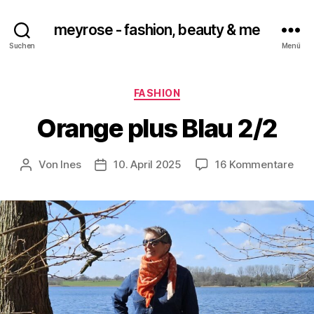
meyrose - fashion, beauty & me
Suchen
Menü
Kategorien
FASHION
Orange plus Blau 2/2
zu
Von
Ines
10. April 2025
16 Kommentare
Beitragsautor
Veröffentlichungsdatum
Ora
plus
Bla
2/2