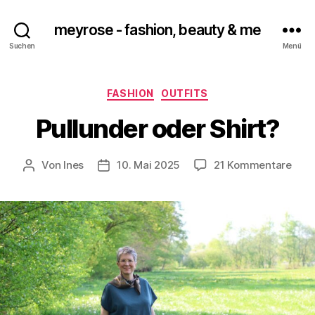
meyrose - fashion, beauty & me
Suchen
Menü
Kategorien
FASHION
OUTFITS
Pullunder oder Shirt?
zu
Von
Ines
10. Mai 2025
21 Kommentare
Beitragsautor
Veröffentlichungsdatum
Pull
oder
Shir