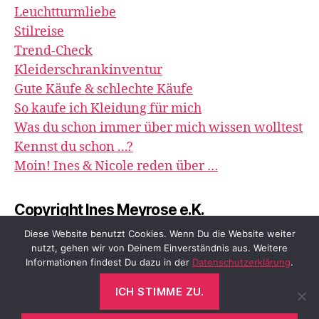
Leuchtturmliebe
Stilreise
Trend-Check
Kleiderschrankinventur
Gute Käufe & schlechte Käufe
So kaufe ich Kleidung für mich
Was du schon immer über mich wissen wolltest
Kennst du schon ...?
Moin! Ines & Nicole reden über …
Copyright Ines Meyrose e.K.
image&impression
Diese Website benutzt Cookies. Wenn Du die Website weiter
nutzt, gehen wir von Deinem Einverständnis aus. Weitere
Informationen findest Du dazu in der
Datenschutzerklärung
.
ICH STIMME ZU.
© 2026
meyrose – fashion, beauty &
Nach oben
↑