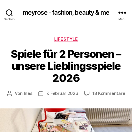
meyrose - fashion, beauty & me
Suchen
Menü
Kategorien
LIFESTYLE
Spiele für 2 Personen –
unsere Lieblingsspiele
2026
zu
Von
Ines
7. Februar 2026
18 Kommentare
Beitragsautor
Veröffentlichungsdatum
Spi
für
2
Pe
–
uns