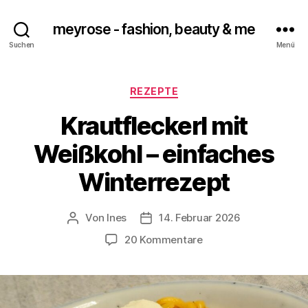
meyrose - fashion, beauty & me
Suchen
Menü
Kategorien
REZEPTE
Krautfleckerl mit
Weißkohl – einfaches
Winterrezept
Von
Ines
14. Februar 2026
Beitragsautor
Veröffentlichungsdatum
zu
20 Kommentare
Krautfleckerl
mit
Weißkohl
–