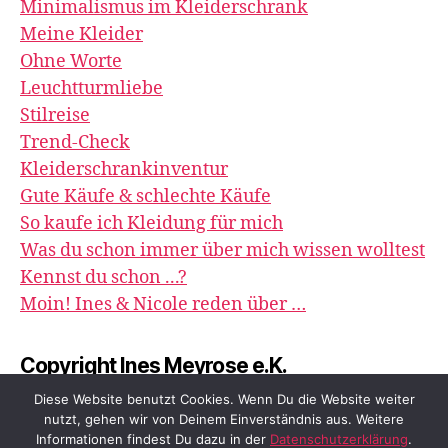
Minimalismus im Kleiderschrank
Meine Kleider
Ohne Worte
Leuchtturmliebe
Stilreise
Trend-Check
Kleiderschrankinventur
Gute Käufe & schlechte Käufe
So kaufe ich Kleidung für mich
Was du schon immer über mich wissen wolltest
Kennst du schon ...?
Moin! Ines & Nicole reden über …
Copyright Ines Meyrose e.K.
image&impression
Diese Website benutzt Cookies. Wenn Du die Website weiter
nutzt, gehen wir von Deinem Einverständnis aus. Weitere
Informationen findest Du dazu in der
Datenschutzerklärung
.