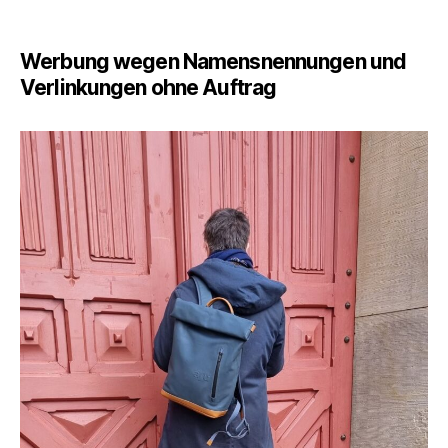
Ein
Leben
ohne
Werbung wegen Namensnennungen und
blauen
Verlinkungen ohne Auftrag
Rucksack
ist
möglich,
aber
mit
ist
es
schöner!