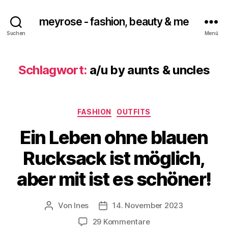
meyrose - fashion, beauty & me
Suchen
Menü
Schlagwort:
a/u by aunts & uncles
Kategorien
FASHION
OUTFITS
Ein Leben ohne blauen
Rucksack ist möglich,
aber mit ist es schöner!
Von
Ines
14. November 2023
Beitragsautor
Veröffentlichungsdatum
zu
29 Kommentare