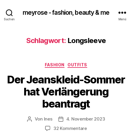
meyrose - fashion, beauty & me
Suchen
Menü
Schlagwort:
Longsleeve
Kategorien
FASHION
OUTFITS
Der Jeanskleid-Sommer
hat Verlängerung
beantragt
Von
Ines
4. November 2023
Beitragsautor
Veröffentlichungsdatum
zu
32 Kommentare