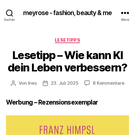
meyrose - fashion, beauty & me
Suchen
Menü
Kategorien
LESETIPPS
Lesetipp – Wie kann KI
dein Leben verbessern?
zu
Von
Ines
23. Juli 2025
8 Kommentare
Beitragsautor
Veröffentlichungsdatum
Lese
–
Werbung – Rezensionsexemplar
Wie
kann
KI
dein
Lebe