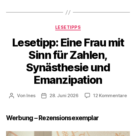
Briefen“
Kategorien
LESETIPPS
Lesetipp: Eine Frau mit
Sinn für Zahlen,
Synästhesie und
Emanzipation
zu
Von
Ines
28. Juni 2026
12 Kommentare
Beitragsautor
Veröffentlichungsdatum
Lese
Eine
Fra
Werbung – Rezensionsexemplar
mit
Sinn
für