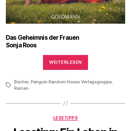
Das Geheimnis der Frauen
Sonja Roos
„Lesetipp:
WEITERLESEN
Das
deutsch-
Bücher
,
Penguin Random House Verlagsgruppe
englische
,
Schlagwörter
Roman
Familiengeheimn
Kategorien
LESETIPPS