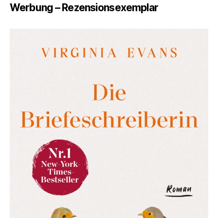
Ein
Werbung – Rezensionsexemplar
Lebe
in
Brie