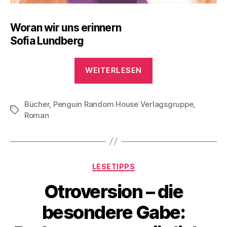
Woran wir uns erinnern
Sofia Lundberg
„Lesetipp:
WEITERLESEN
Ein
Leben
Bücher
,
Penguin Random House Verlagsgruppe
in
,
Schlagwörter
Roman
Formeln
und
Erinnerungen“
Kategorien
LESETIPPS
Otroversion – die
besondere Gabe: