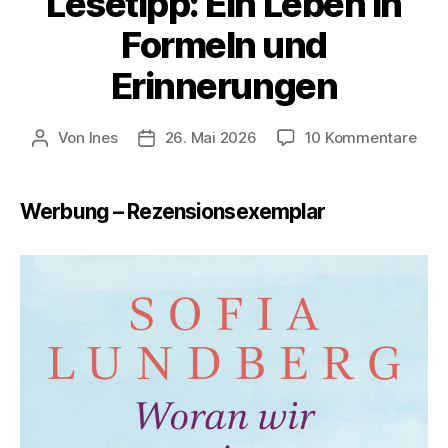
Lesetipp: Ein Leben in
Formeln und
Erinnerungen
zu
Von
Ines
26. Mai 2026
10 Kommentare
Beitragsautor
Veröffentlichungsdatum
Lese
Ein
Leb
Werbung – Rezensionsexemplar
in
For
und
Erin