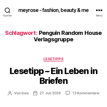
meyrose - fashion, beauty & me
Suchen
Menü
Schlagwort:
Penguin Random House
Verlagsgruppe
Kategorien
LESETIPPS
Lesetipp – Ein Leben in
Briefen
zu
Von
Ines
27. Juli 2026
13 Kommentare
Beitragsautor
Veröffentlichungsdatum
Lese
–