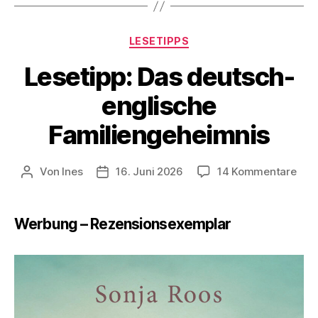
Zahlen,
Synästhesie
Kategorien
LESETIPPS
und
Lesetipp: Das deutsch-
Emanzipation“
englische
Familiengeheimnis
zu
Von
Ines
16. Juni 2026
14 Kommentare
Beitragsautor
Veröffentlichungsdatum
Lese
Das
deu
Werbung – Rezensionsexemplar
engl
Fam