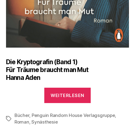
Die Kryptografin (Band 1)
Für Träume braucht man Mut
Hanna Aden
„Lesetipp:
WEITERLESEN
Eine
Frau
Bücher
,
Penguin Random House Verlagsgruppe
mit
,
Schlagwörter
Roman
,
Synästhesie
Sinn
für