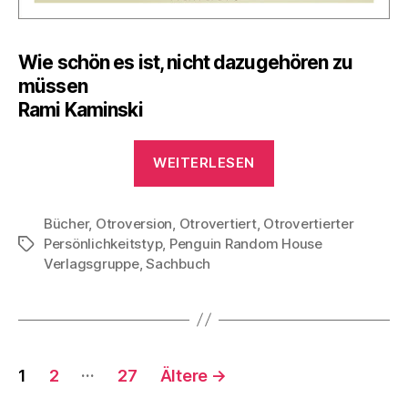
Wie schön es ist, nicht dazugehören zu
müssen
Rami Kaminski
„Otroversion
WEITERLESEN
–
die
Bücher
,
Otroversion
,
Otrovertiert
,
Otrovertierter
besondere
Persönlichkeitstyp
,
Penguin Random House
Schlagwörter
Gabe:
Verlagsgruppe
,
Sachbuch
Bedeutung,
persönliche
Erfahrung
und
Seitennummerierung
…
Lesetipp“
1
2
27
Ältere
→
der