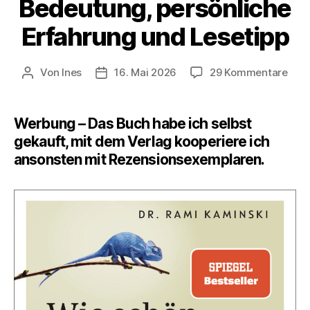
Bedeutung, persönliche
Erfahrung und Lesetipp
zu
Von
Ines
16. Mai 2026
29 Kommentare
Beitragsautor
Veröffentlichungsdatum
Otro
–
die
Werbung – Das Buch habe ich selbst
bes
gekauft, mit dem Verlag kooperiere ich
Gab
ansonsten mit Rezensionsexemplaren.
Bede
pers
Erfa
und
Lese