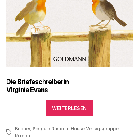
Die Briefeschreiberin
Virginia Evans
„Lesetipp
WEITERLESEN
–
Ein
Bücher
,
Penguin Random House Verlagsgruppe
Leben
,
Schlagwörter
Roman
in