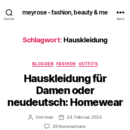
meyrose - fashion, beauty & me
Suchen
Menü
Schlagwort:
Hauskleidung
Kategorien
BLOGGEN
FASHION
OUTFITS
Hauskleidung für
Damen oder
neudeutsch: Homewear
Von
Ines
24. Februar 2024
Beitragsautor
Veröffentlichungsdatum
zu
26 Kommentare