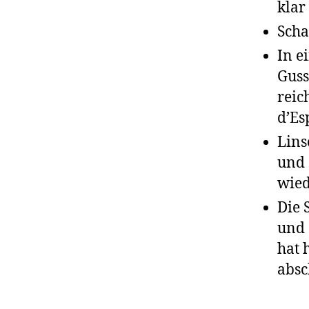
klar
Scha
In e
Guss
reic
d’Es
Lins
und 
wied
Die 
und 
hat 
absc