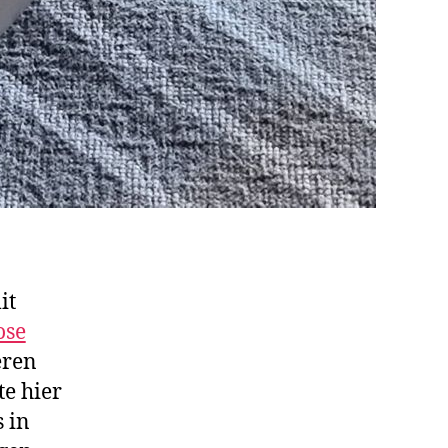
it
ose
eren
te hier
s in