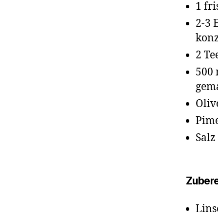
1 fr
2-3 
konz
2 Te
500 
gem
Oliv
Pime
Salz
Zubere
Lins