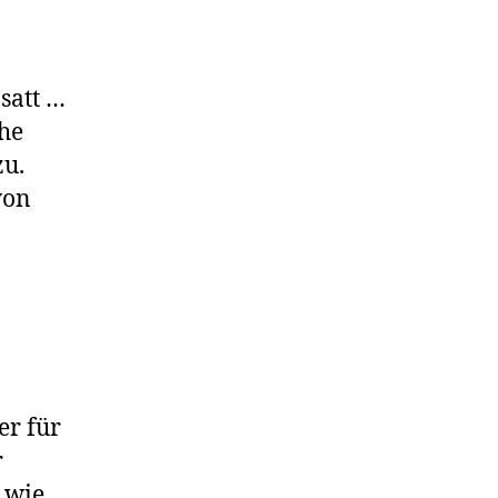
satt …
che
zu.
von
er für
r
 wie