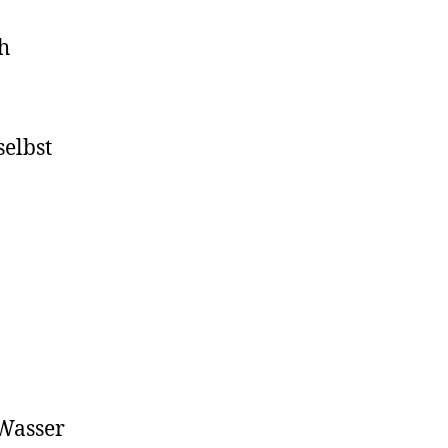
h
selbst
 Wasser