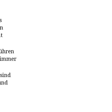
s
in
t
rühren
i immer
 sind
 und