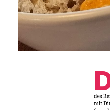
des Re
mit Di