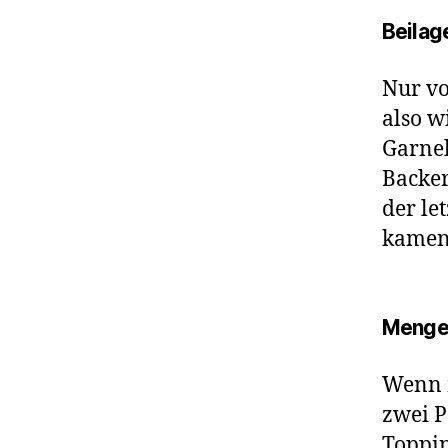
Beilag
Nur vo
also w
Garnel
Backer
der le
kamen 
Meng
Wenn m
zwei P
Toppin