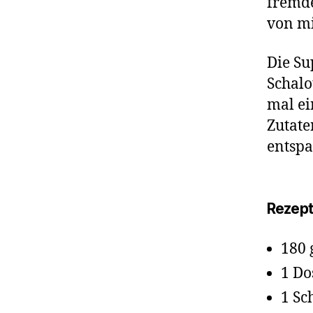
fremde
von mi
Die Su
Schalo
mal ei
Zutate
entspa
Rezept 
180 
1 Do
1 Sc