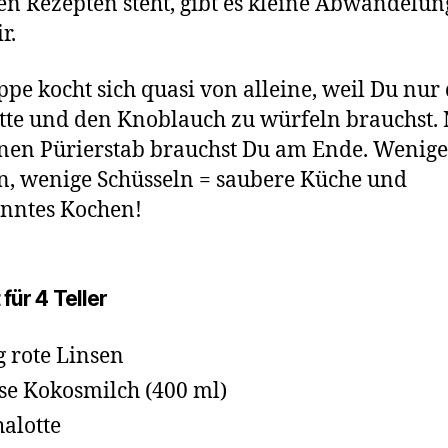
n Rezepten steht, gibt es kleine Abwandelu
r.
ppe kocht sich quasi von alleine, weil Du nur 
tte und den Knoblauch zu würfeln brauchst. 
nen Pürierstab brauchst Du am Ende. Wenige
n, wenige Schüsseln = saubere Küche und
nntes Kochen!
für 4 Teller
g rote Linsen
se Kokosmilch (400 ml)
halotte