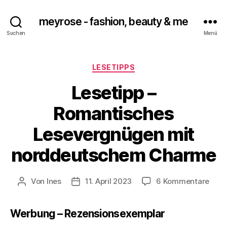
meyrose - fashion, beauty & me
Suchen
Menü
Kategorien
LESETIPPS
Lesetipp –
Romantisches
Lesevergnügen mit
norddeutschem Charme
zu
Von
Ines
11. April 2023
6 Kommentare
Beitragsautor
Veröffentlichungsdatum
Lese
–
Werbung – Rezensionsexemplar
Roma
Lese