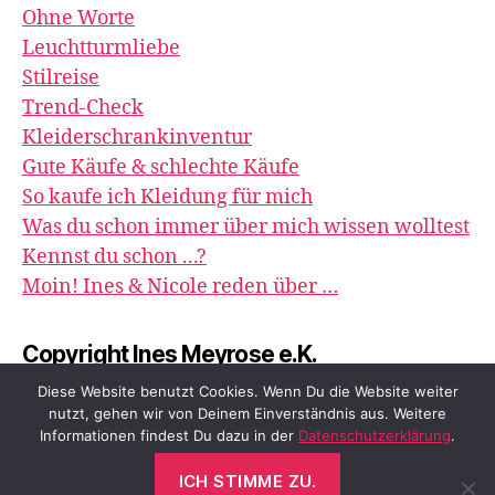
Ohne Worte
Leuchtturmliebe
Stilreise
Trend-Check
Kleiderschrankinventur
Gute Käufe & schlechte Käufe
So kaufe ich Kleidung für mich
Was du schon immer über mich wissen wolltest
Kennst du schon ...?
Moin! Ines & Nicole reden über …
Copyright Ines Meyrose e.K.
image&impression
Diese Website benutzt Cookies. Wenn Du die Website weiter
nutzt, gehen wir von Deinem Einverständnis aus. Weitere
Informationen findest Du dazu in der
Datenschutzerklärung
.
ICH STIMME ZU.