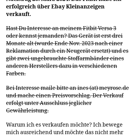
erfolgreich über Ebay Kleinanzeigen
verkauft.
Hast Du Interesse an meinem Fitbit Versa 3
oder kennst jemanden? Das Gerät ist erst drei
Monate alt (wurde Ende Nov. 2023 nach einer
Reklamation durch ein Neugerät ersetzt) und es
gibt zwei ungebrauchte Stoffarmbänder eines
anderen Herstellers dazu in verschiedenen
Farben.
Bei Interesse maile bitte an ines (at) meyrose.de
und mache einen Preisvorschlag. Der Verkauf
erfolgt unter Ausschluss jeglicher
Gewährleistung.
Warum ich es verkaufen möchte? Ich bewege
mich ausreichend und möchte das nicht mehr