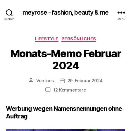
meyrose - fashion, beauty & me
Suchen
Menü
Kategorien
LIFESTYLE
PERSÖNLICHES
Monats-Memo Februar
2024
Von
Ines
29. Februar 2024
Beitragsautor
Veröffentlichungsdatum
zu
12 Kommentare
Monats-
Memo
Werbung wegen Namensnennungen ohne
Februar
Auftrag
2024