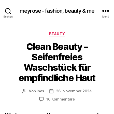
meyrose - fashion, beauty & me
Suchen
Menü
Kategorien
BEAUTY
Clean Beauty –
Seifenfreies
Waschstück für
empfindliche Haut
Von
Ines
26. November 2024
Beitragsautor
Veröffentlichungsdatum
zu
16 Kommentare
Clean
Beauty