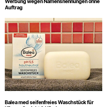
Werbung wegen Namensnennungen ohne
–
Auftrag
Seifenfreies
Waschstück
für
empfindliche
Haut
Balea med seifenfreies Waschstück für