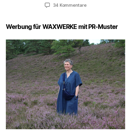
zu
34 Kommentare
10
Gründe
für
Werbung für WAXWERKE mit PR-Muster
diese
Bauchtasche