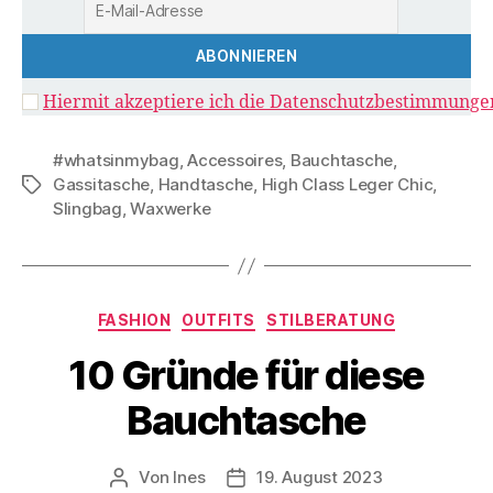
Hiermit akzeptiere ich die Datenschutzbestimmunge
#whatsinmybag
,
Accessoires
,
Bauchtasche
,
Gassitasche
,
Handtasche
,
High Class Leger Chic
,
Schlagwörter
Slingbag
,
Waxwerke
Kategorien
FASHION
OUTFITS
STILBERATUNG
10 Gründe für diese
Bauchtasche
Von
Ines
19. August 2023
Beitragsautor
Veröffentlichungsdatum