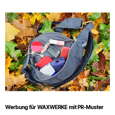
What’s
in
my
bag:
Mein
minimalistischer
Tascheninhalt
Werbung für WAXWERKE mit PR-Muster