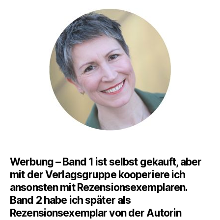
für
Ha
die
ein
He
für
Kin
ha
Werbung – Band 1 ist selbst gekauft, aber
mit der Verlagsgruppe kooperiere ich
ansonsten mit Rezensionsexemplaren.
Band 2 habe ich später als
Rezensionsexemplar von der Autorin