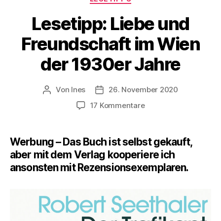
Lesetipp: Liebe und
Freundschaft im Wien
der 1930er Jahre
Von
Ines
26. November 2020
Beitragsautor
Veröffentlichungsdatum
zu
17 Kommentare
Lesetipp:
Liebe
und
Werbung – Das Buch ist selbst gekauft,
Freundschaft
aber mit dem Verlag kooperiere ich
im
ansonsten mit Rezensionsexemplaren.
Wien
der
1930er
Jahre