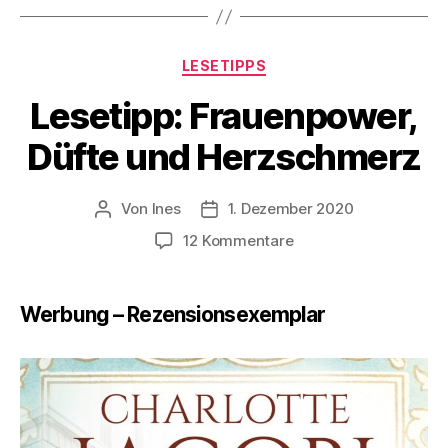
Kategorien
LESETIPPS
Lesetipp: Frauenpower,
Düfte und Herzschmerz
Von
Ines
1. Dezember 2020
Beitragsautor
Veröffentlichungsdatum
zu
12 Kommentare
Lesetipp:
Frauenpower,
Düfte
Werbung – Rezensionsexemplar
und
Herzschmerz