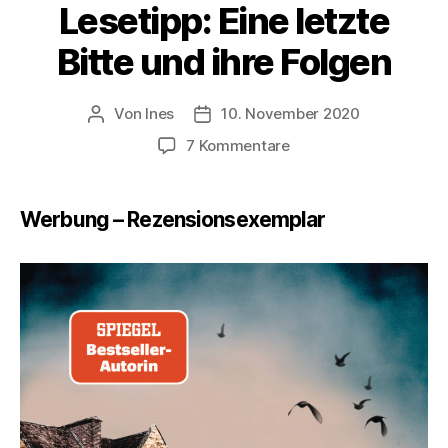
Lesetipp: Eine letzte
Bitte und ihre Folgen
Von
Ines
10. November 2020
Beitragsautor
Veröffentlichungsdatum
zu
7 Kommentare
Lesetipp:
Eine
letzte
Werbung – Rezensionsexemplar
Bitte
und
ihre
Folgen