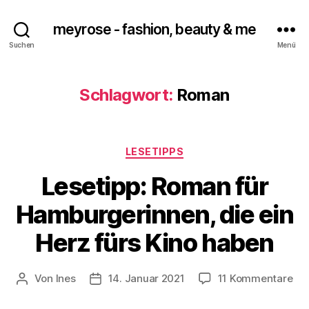
meyrose - fashion, beauty & me
Suchen
Menü
Schlagwort:
Roman
Kategorien
LESETIPPS
Lesetipp: Roman für
Hamburgerinnen, die ein
Herz fürs Kino haben
zu
Von
Ines
14. Januar 2021
11 Kommentare
Beitragsautor
Veröffentlichungsdatum
Les
Ro