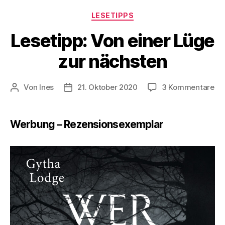
Kategorien
LESETIPPS
Lesetipp: Von einer Lüge
zur nächsten
zu
Von
Ines
21. Oktober 2020
3 Kommentare
Beitragsautor
Veröffentlichungsdatum
Les
Vo
ein
Werbung – Rezensionsexemplar
Lü
zu
nä