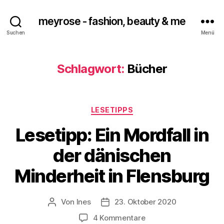
meyrose - fashion, beauty & me
Suchen
Menü
Schlagwort:
Bücher
Kategorien
LESETIPPS
Lesetipp: Ein Mordfall in
der dänischen
Minderheit in Flensburg
Von
Ines
23. Oktober 2020
Beitragsautor
Veröffentlichungsdatum
zu
4 Kommentare