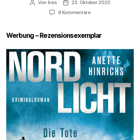
Von
Ines
23. Oktober 2020
Beitragsautor
Veröffentlichungsdatum
zu
8 Kommentare
Lesetipp:
Deutsch-
dänische
Werbung – Rezensionsexemplar
Krimiserie