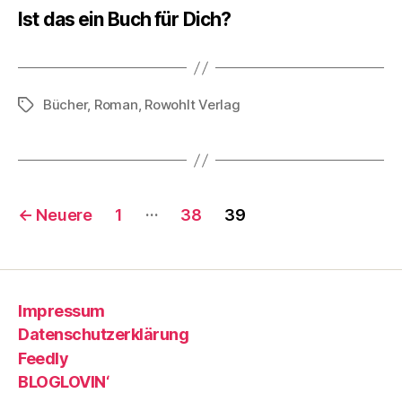
Ist das ein Buch für Dich?
Bücher
,
Roman
,
Rowohlt Verlag
Schlagwörter
Seitennummerierung
…
←
Neuere
1
38
39
der
Beiträge
Impressum
Datenschutzerklärung
Feedly
BLOGLOVIN‘