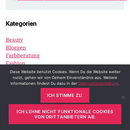
Kategorien
Beauty
Bloggen
Farbberatung
Fashion
Lesetipps
Diese Website benutzt Cookies. Wenn Du die Website weiter
nutzt, gehen wir von Deinem Einverständnis aus. Weitere
Lifestyle
Informationen findest Du dazu in der
Datenschutzerklärung
.
Minimalismus
Outfits
ICH STIMME ZU.
Persönliches
Rezepte
ICH LEHNE NICHT FUNKTIONALE COOKIES
VON DRITTANBIETERN AB.
Stilberatung