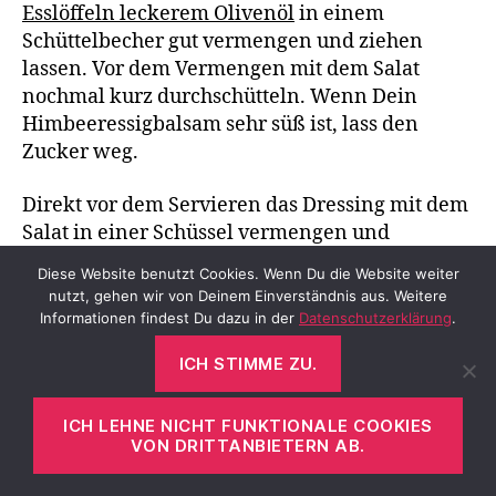
Esslöffeln leckerem Olivenöl
in einem
Schüttelbecher gut vermengen und ziehen
lassen. Vor dem Vermengen mit dem Salat
nochmal kurz durchschütteln. Wenn Dein
Himbeeressigbalsam sehr süß ist, lass den
Zucker weg.
Direkt vor dem Servieren das Dressing mit dem
Salat in einer Schüssel vermengen und
auffüllen. Bevor Du den Salat auffüllst, nimm
Diese Website benutzt Cookies. Wenn Du die Website weiter
das Fleisch schon aus dem Ofen, das reicht an
nutzt, gehen wir von Deinem Einverständnis aus. Weitere
Ruhezeit aus.
250 g frische Himbeeren
auf den
Informationen findest Du dazu in der
Datenschutzerklärung
.
Tellern verteilen und das Fleisch neben dem
ICH STIMME ZU.
Salat anrichten. Wer mag, kann noch
restliche
geröstete Pinienkerne
über den Salat geben.
Dieses Mal habe ich für den Salat große
ICH LEHNE NICHT FUNKTIONALE COOKIES
VON DRITTANBIETERN AB.
Pastateller ausgewählt, weil er sich darin beim
Essen bekleidungsfreundlich bändigen lässt.