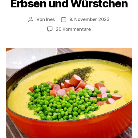
Erbsen und Würstchen
Von
Ines
9. November 2023
Beitragsautor
Veröffentlichungsdatum
zu
20 Kommentare
Kartoffelsuppe
mit
Erbsen
und
Würstchen