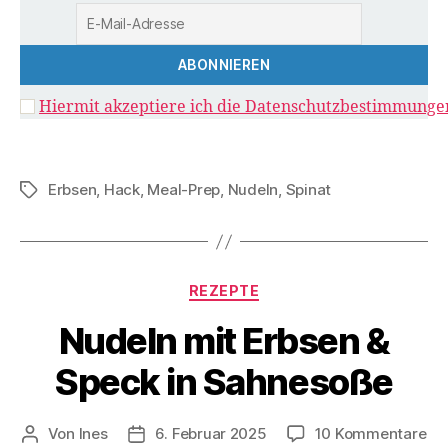
Hiermit akzeptiere ich die Datenschutzbestimmunge
Erbsen
,
Hack
,
Meal-Prep
,
Nudeln
,
Spinat
Schlagwörter
Kategorien
REZEPTE
Nudeln mit Erbsen &
Speck in Sahnesoße
zu
Von
Ines
6. Februar 2025
10 Kommentare
Beitragsautor
Veröffentlichungsdatum