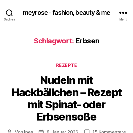
meyrose - fashion, beauty & me
Suchen
Menü
Schlagwort:
Erbsen
Kategorien
REZEPTE
Nudeln mit
Hackbällchen – Rezept
mit Spinat- oder
Erbsensoße
zu
Von
Ines
8. Januar 2026
15 Kommentare
Beitragsautor
Veröffentlichungsdatum