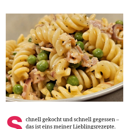
Nu
mi
Er
&
Sp
in
Sa
S
chnell gekocht und schnell gegessen –
das ist eins meiner Lieblingsrezepte.