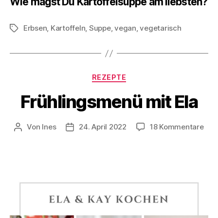
Wie magst Du Kartoffelsuppe am liebsten?
Erbsen
,
Kartoffeln
,
Suppe
,
vegan
,
vegetarisch
Schlagwörter
Kategorien
REZEPTE
Frühlingsmenü mit Ela
zu
Von
Ines
24. April 2022
18 Kommentare
Beitragsautor
Veröffentlichungsdatum
Frü
mit
Ela