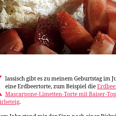
K
lassisch gibt es zu meinem Geburtstag im J
eine Erdbeertorte, zum Beispiel die
Erdbee
Mascarpone-Limetten-Torte mit Baiser-To
rbeteig
.