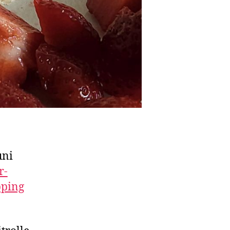
uni
r-
pping