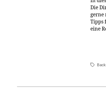
In die
Die Di
gerne 
Tipps 
eine R
Back
Schlagwö