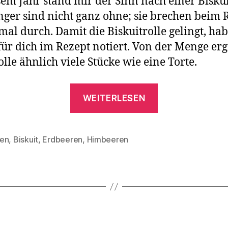
sem Jahr stand mir der Sinn nach einer Biskui
nger sind nicht ganz ohne; sie brechen beim 
mal durch. Damit die Biskuitrolle gelingt, hab
für dich im Rezept notiert. Von der Menge erg
olle ähnlich viele Stücke wie eine Torte.
„Biskuitrolle
WEITERLESEN
mit
Limetten-
Mascarpone-
en
,
Biskuit
,
Erdbeeren
,
Himbeeren
rter
Füllung
und
Erdbeeren“
Kategorien