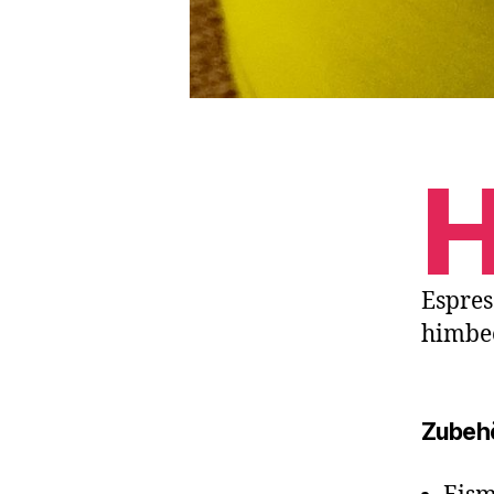
Espres
himbee
Zubeh