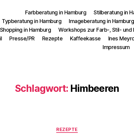
Farbberatung in Hamburg
Stilberatung in 
Typberatung in Hamburg
Imageberatung in Hambur
 Shopping in Hamburg
Workshops zur Farb-, Stil- un
l
Presse/PR
Rezepte
Kaffeekasse
Ines Meyro
Impressum
Schlagwort:
Himbeeren
Kategorien
REZEPTE