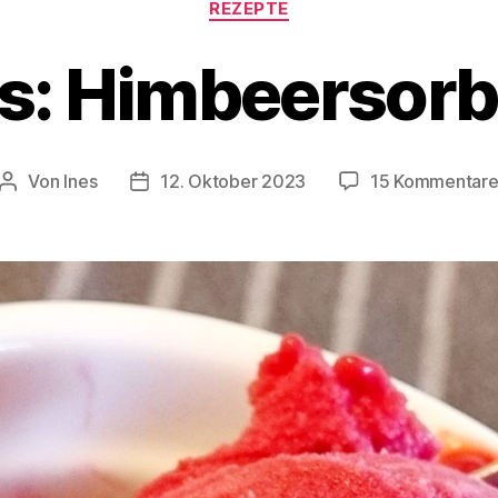
REZEPTE
is: Himbeersorb
Von
Ines
12. Oktober 2023
15 Kommentar
Beitragsautor
Veröffentlichungsdatum