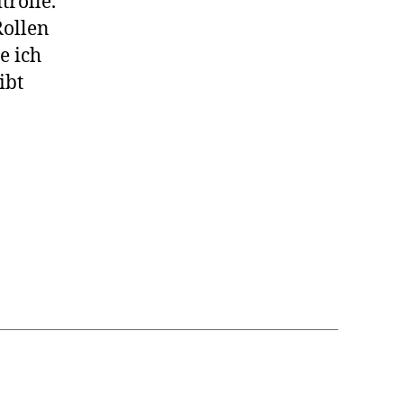
trolle.
Rollen
e ich
ibt