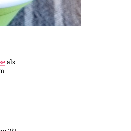
se
als
m