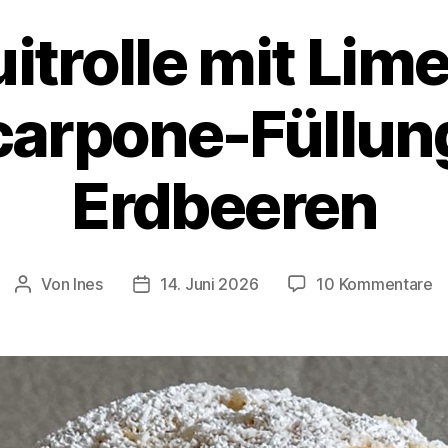
itrolle mit Lim
arpone-Füllun
Erdbeeren
z
Von
Ines
14. Juni 2026
10 Kommentare
Beitragsautor
Veröffentlichungsdatum
Bi
mi
L
M
Fü
u