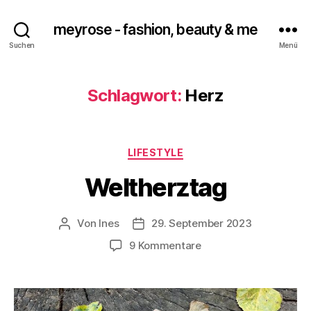
meyrose - fashion, beauty & me
Suchen
Menü
Schlagwort:
Herz
Kategorien
LIFESTYLE
Weltherztag
Von
Ines
29. September 2023
Beitragsautor
Veröffentlichungsdatum
zu
9 Kommentare
Weltherztag