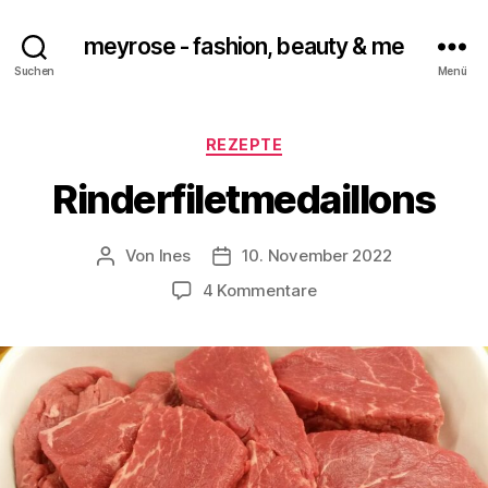
meyrose - fashion, beauty & me
Suchen
Menü
Kategorien
REZEPTE
Rinderfiletmedaillons
Von
Ines
10. November 2022
Beitragsautor
Veröffentlichungsdatum
zu
4 Kommentare
Rinderfiletmedaillons