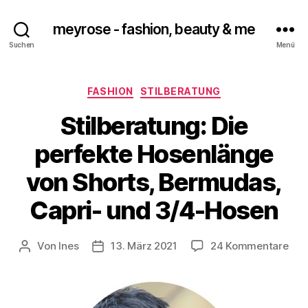
meyrose - fashion, beauty & me
Suchen
Menü
Kategorien
FASHION
STILBERATUNG
Stilberatung: Die
perfekte Hosenlänge
von Shorts, Bermudas,
Capri- und 3/4-Hosen
zu
Von
Ines
13. März 2021
24 Kommentare
Beitragsautor
Veröffentlichungsdatum
Stil
Die
per
Hos