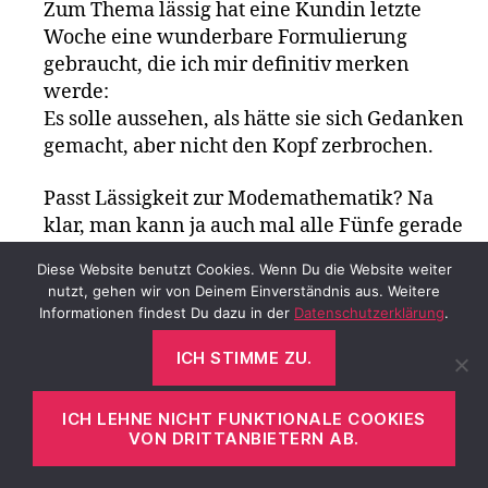
Zum Thema lässig hat eine Kundin letzte
Woche eine wunderbare Formulierung
gebraucht, die ich mir definitiv merken
werde:
Es solle aussehen, als hätte sie sich Gedanken
gemacht, aber nicht den Kopf zerbrochen.
Passt Lässigkeit zur Modemathematik? Na
klar, man kann ja auch mal alle Fünfe gerade
sein lassen :).
Diese Website benutzt Cookies. Wenn Du die Website weiter
VOM BEITRAGSAUTOR
nutzt, gehen wir von Deinem Einverständnis aus. Weitere
Informationen findest Du dazu in der
Datenschutzerklärung
.
sagt:
Nicole
ICH STIMME ZU.
15. März 2021 um 12:10 Uhr
Liebe Ines,
ICH LEHNE NICHT FUNKTIONALE COOKIES
ich habe seit frühester Jugend eine totale
VON DRITTANBIETERN AB.
Affinität zu 7/8 Hosen. Meine Tante nannte sie