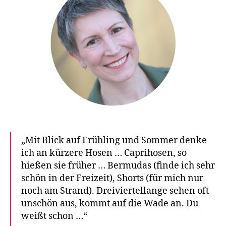
von
Shor
Ber
Cap
und
3/4
Hos
„Mit Blick auf Frühling und Sommer denke
ich an kürzere Hosen … Caprihosen, so
hießen sie früher … Bermudas (finde ich sehr
schön in der Freizeit), Shorts (für mich nur
noch am Strand). Dreiviertellange sehen oft
unschön aus, kommt auf die Wade an. Du
weißt schon …“