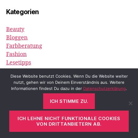
Kategorien
Beauty
Bloggen
Farbberatung
Fashion
Lesetipps
Lifestyle
Diese Website benutzt Cookies. Wenn Du die Website weiter
Minimalismus
nutzt, gehen wir von Deinem Einverständnis aus. Weitere
Outfits
Informationen findest Du dazu in der
Datenschutzerklärung
.
Persönliches
ICH STIMME ZU.
Rezepte
Stilberatung
ICH LEHNE NICHT FUNKTIONALE COOKIES
VON DRITTANBIETERN AB.
Ines Meyrose