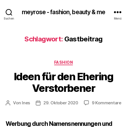
meyrose - fashion, beauty & me
Suchen
Menü
Schlagwort:
Gastbeitrag
Kategorien
FASHION
Ideen für den Ehering
Verstorbener
zu
Von
Ines
29. Oktober 2020
9 Kommentare
Beitragsautor
Veröffentlichungsdatum
Id
für
de
Werbung durch Namensnennungen und