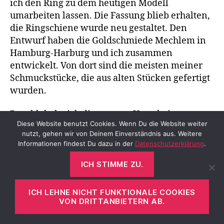
ich den Ring zu dem heutigen Modell
umarbeiten lassen. Die Fassung blieb erhalten,
die Ringschiene wurde neu gestaltet. Den
Entwurf haben die Goldschmiede Mechlem in
Hamburg-Harburg und ich zusammen
entwickelt. Von dort sind die meisten meiner
Schmuckstücke, die aus alten Stücken gefertigt
wurden.
Bezahlt habe ich die erneute Umarbeitung von
Diese Website benutzt Cookies. Wenn Du die Website weiter
meinem ersten Honorar als Stilberaterin im
nutzt, gehen wir von Deinem Einverständnis aus. Weitere
Sommer 2005. Die Reduktion der ersten
Informationen findest Du dazu in der
Datenschutzerklärung
.
Fassung passt besser zu mir und der Ring hat
den Wandel meiner Schmuckvorliebe wieder
ICH STIMME ZU.
hin zu warmen Goldtönen eingeläutet. Ich
trage ihn jetzt viel lieber als vorher und bin
ICH LEHNE NICHT FUNKTIONALE COOKIES
froh, mich für diese Veränderung entschieden
VON DRITTANBIETERN AB.
zu haben.