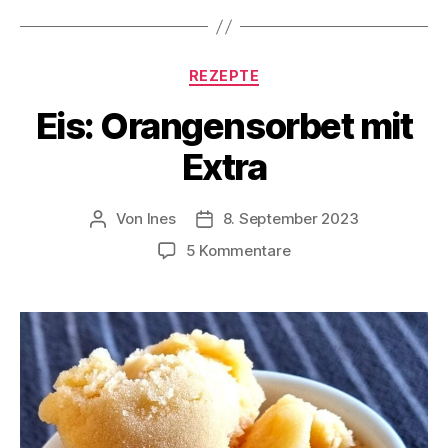
Kategorien
REZEPTE
Eis: Orangensorbet mit
Extra
Von
Ines
8. September 2023
Beitragsautor
Veröffentlichungsdatum
zu
5 Kommentare
Eis:
Orangensorbet
mit
Extra