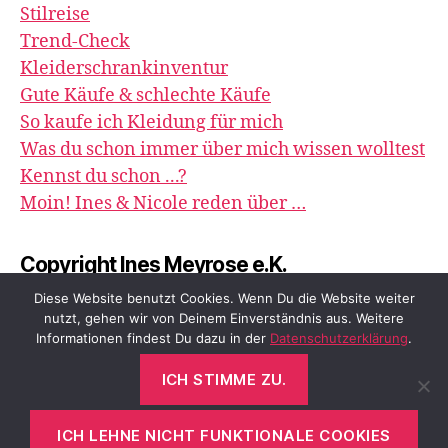
Stilreise
Trend-Check
Kleiderschrankinventur
Gute Käufe & schlechte Käufe
So kaufe ich Kleidung für mich
Was du schon immer über mich wissen wolltest
Kennst du schon ...?
Moin! Ines & Nicole reden über …
Copyright Ines Meyrose e.K.
image&impression
Diese Website benutzt Cookies. Wenn Du die Website weiter
nutzt, gehen wir von Deinem Einverständnis aus. Weitere
Informationen findest Du dazu in der
Datenschutzerklärung
.
ICH STIMME ZU.
© 2026
meyrose – fashion, beauty &
Nach oben
↑
me
ICH LEHNE NICHT FUNKTIONALE COOKIES