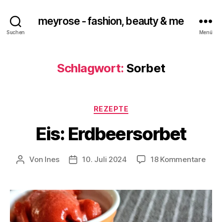
meyrose - fashion, beauty & me
Suchen
Menü
Schlagwort:
Sorbet
Kategorien
REZEPTE
Eis: Erdbeersorbet
zu
Von
Ines
10. Juli 2024
18 Kommentare
Beitragsautor
Veröffentlichungsdatum
Eis:
Erdb