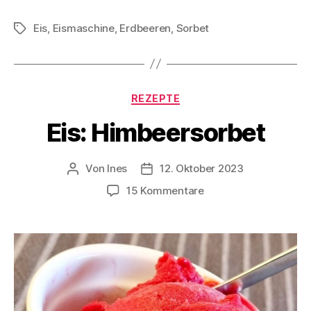
Eis
,
Eismaschine
,
Erdbeeren
,
Sorbet
Schlagwörter
Kategorien
REZEPTE
Eis: Himbeersorbet
Von
Ines
12. Oktober 2023
Beitragsautor
Veröffentlichungsdatum
zu
15 Kommentare
Eis:
Himbeersorbet