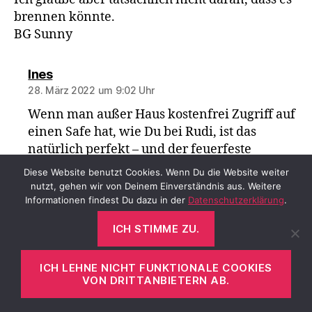
brennen könnte.
BG Sunny
sagt:
Ines
28. März 2022 um 9:02 Uhr
Wenn man außer Haus kostenfrei Zugriff auf
einen Safe hat, wie Du bei Rudi, ist das
natürlich perfekt – und der feuerfeste
Schrank im eigenen Haus auch.
Diese Website benutzt Cookies. Wenn Du die Website weiter
nutzt, gehen wir von Deinem Einverständnis aus. Weitere
Wenn jemand offenbar so gut abgesichert ist,
Informationen findest Du dazu in der
Datenschutzerklärung
.
wie Du, dann glaube ich auch, dass kein Fall
ICH STIMME ZU.
eintreten wird.
VOM BEITRAGSAUTOR
ICH LEHNE NICHT FUNKTIONALE COOKIES
VON DRITTANBIETERN AB.
sagt:
Sunny
27. März 2022 um 22:38 Uhr