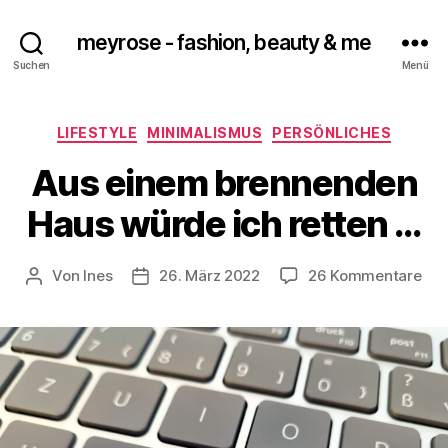
meyrose - fashion, beauty & me
Suchen
Menü
Kategorien
LIFESTYLE
MINIMALISMUS
PERSÖNLICHES
Aus einem brennenden
Haus würde ich retten …
zu
Von
Ines
26. März 2022
26 Kommentare
Beitragsautor
Veröffentlichungsdatum
Aus
ein
bre
Hau
wür
ich
ret