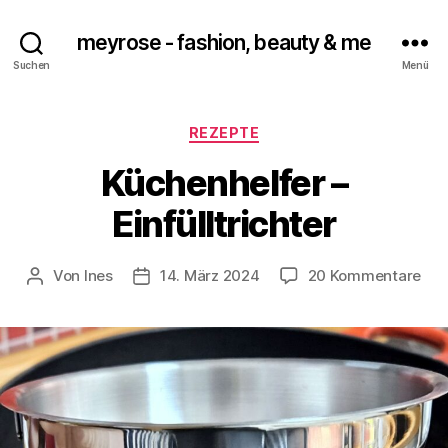
meyrose - fashion, beauty & me
Suchen
Menü
Kategorien
REZEPTE
Küchenhelfer –
Einfülltrichter
zu
Von
Ines
14. März 2024
20 Kommentare
Beitragsautor
Veröffentlichungsdatum
Küc
–
Einf