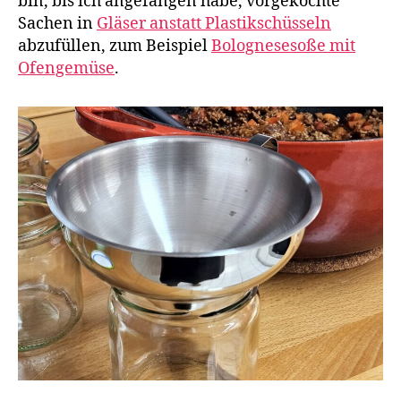
bin, bis ich angefangen habe, vorgekochte
Sachen in
Gläser anstatt Plastikschüsseln
abzufüllen, zum Beispiel
Bolognesesoße mit
Ofengemüse
.