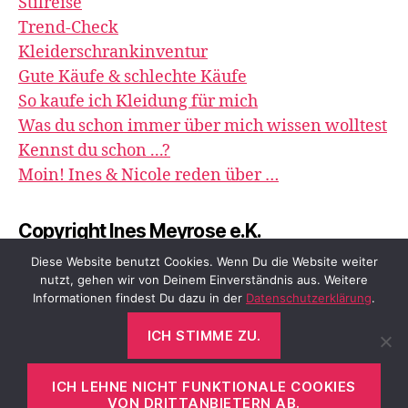
Stilreise
Trend-Check
Kleiderschrankinventur
Gute Käufe & schlechte Käufe
So kaufe ich Kleidung für mich
Was du schon immer über mich wissen wolltest
Kennst du schon ...?
Moin! Ines & Nicole reden über …
Copyright Ines Meyrose e.K.
image&impression
Diese Website benutzt Cookies. Wenn Du die Website weiter
nutzt, gehen wir von Deinem Einverständnis aus. Weitere
Informationen findest Du dazu in der
Datenschutzerklärung
.
ICH STIMME ZU.
© 2026
meyrose – fashion, beauty &
Nach oben
↑
me
ICH LEHNE NICHT FUNKTIONALE COOKIES
VON DRITTANBIETERN AB.
Datenschutzerklärung