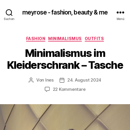
meyrose - fashion, beauty & me
Suchen
Menü
Kategorien
FASHION
MINIMALISMUS
OUTFITS
Minimalismus im
Kleiderschrank – Tasche
Von
Ines
24. August 2024
Beitragsautor
Veröffentlichungsdatum
zu
22 Kommentare
Minimalismus
im
Kleiderschrank
–
Tasche