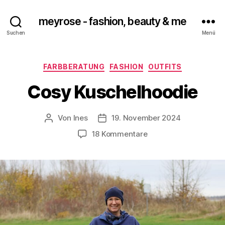
meyrose - fashion, beauty & me
Suchen
Menü
Kategorien
FARBBERATUNG
FASHION
OUTFITS
Cosy Kuschelhoodie
Von
Ines
19. November 2024
Beitragsautor
Veröffentlichungsdatum
zu
18 Kommentare
Cosy
Kuschelhoodie