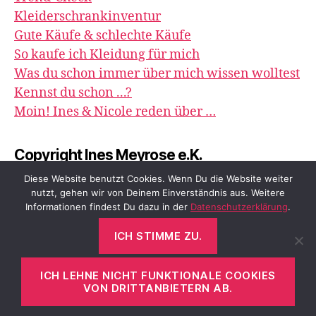
Kleiderschrankinventur
Gute Käufe & schlechte Käufe
So kaufe ich Kleidung für mich
Was du schon immer über mich wissen wolltest
Kennst du schon ...?
Moin! Ines & Nicole reden über …
Copyright Ines Meyrose e.K.
image&impression
Diese Website benutzt Cookies. Wenn Du die Website weiter
nutzt, gehen wir von Deinem Einverständnis aus. Weitere
Informationen findest Du dazu in der
Datenschutzerklärung
.
ICH STIMME ZU.
© 2026
meyrose – fashion, beauty &
Nach oben
↑
me
ICH LEHNE NICHT FUNKTIONALE COOKIES
VON DRITTANBIETERN AB.
Datenschutzerklärung