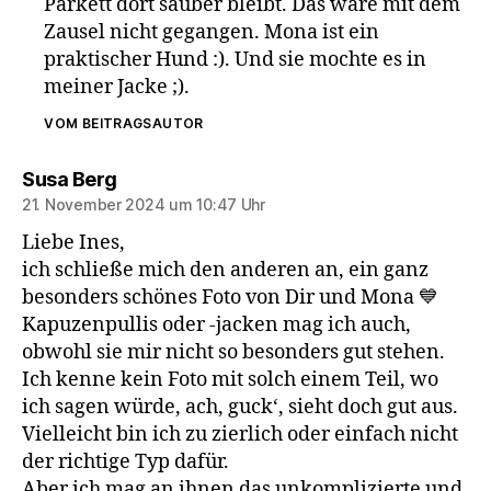
Parkett dort sauber bleibt. Das wäre mit dem
Zausel nicht gegangen. Mona ist ein
praktischer Hund :). Und sie mochte es in
meiner Jacke ;).
VOM BEITRAGSAUTOR
sagt:
Susa Berg
21. November 2024 um 10:47 Uhr
Liebe Ines,
ich schließe mich den anderen an, ein ganz
besonders schönes Foto von Dir und Mona 💙
Kapuzenpullis oder -jacken mag ich auch,
obwohl sie mir nicht so besonders gut stehen.
Ich kenne kein Foto mit solch einem Teil, wo
ich sagen würde, ach, guck‘, sieht doch gut aus.
Vielleicht bin ich zu zierlich oder einfach nicht
der richtige Typ dafür.
Aber ich mag an ihnen das unkomplizierte und